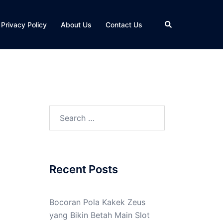
Search
Privacy Policy
About Us
Contact Us
Search
for:
Recent Posts
Bocoran Pola Kakek Zeus
yang Bikin Betah Main Slot