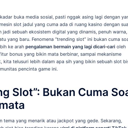
kadar buka media sosial, pasti nggak asing lagi dengan ya
 mesin slot jadul yang cuma ada di ruang kasino dengan su
h jadi sebuah ekosistem digital yang dinamis, penuh warna,
u yang baru. Fenomena “trending slot” ini bukan cuma soa
ebih ke arah
pengalaman bermain yang lagi dicari-cari
oleh
 fitur bonus yang bikin mata berbinar, sampai mekanisme
 kita telusuri lebih dalam apa sih yang bikin sebuah slot bi
munitas pencinta game ini.
g Slot”: Bukan Cuma So
emata
kan tema yang menarik atau jackpot yang gede. Sekarang,
h slot bisa trending karena
viral di platform seperti TikTok