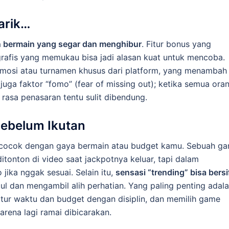
arik…
 bermain yang segar dan menghibur
. Fitur bonus yang
r grafis yang memukau bisa jadi alasan kuat untuk mencoba.
romosi atau turnamen khusus dari platform, yang menambah
juga faktor “fomo” (fear of missing out); ketika semua ora
rasa penasaran tentu sulit dibendung.
Sebelum Ikutan
entu cocok dengan gaya bermain atau budget kamu. Sebuah g
ditonton di video saat jackpotnya keluar, tapi dalam
jika nggak sesuai. Selain itu,
sensasi “trending” bisa bersi
ul dan mengambil alih perhatian. Yang paling penting adal
tur waktu dan budget dengan disiplin, dan memilih game
ena lagi ramai dibicarakan.