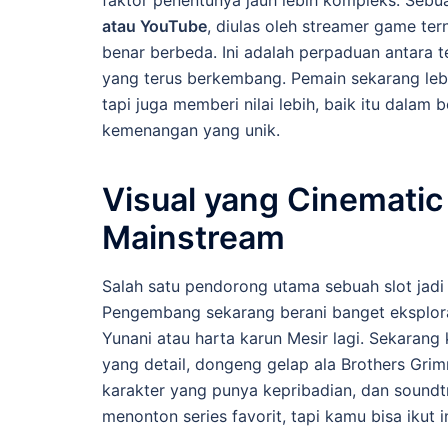
atau YouTube
, diulas oleh streamer game te
benar berbeda. Ini adalah perpaduan antara t
yang terus berkembang. Pemain sekarang leb
tapi juga memberi nilai lebih, baik itu dalam 
kemenangan yang unik.
Visual yang Cinemati
Mainstream
Salah satu pendorong utama sebuah slot jadi
Pengembang sekarang berani banget eksplo
Yunani atau harta karun Mesir lagi. Sekaran
yang detail, dongeng gelap ala Brothers Grimm
karakter yang punya kepribadian, dan soundt
menonton series favorit, tapi kamu bisa ikut i