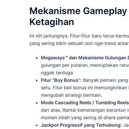
Mekanisme Gameplay y
Ketagihan
Ini nih jantungnya. Fitur-fitur baru terus b
yang sering bikin sebuah slot nge-trend antara
Megaways™ dan Mekanisme Gulungan D
gulungan per putaran, menciptakan ratu
nggak terduga.
Fitur “Buy Bonus”:
Banyak pemain yang 
seru. Fitur beli bonus ini memungkinkan 
mengubah strategi bermain.
Mode Cascading Reels / Tumbling Reels
dari atas. Rantai kemenangan beruntun in
momen inilah yang sering di-share pema
Jackpot Progressif yang Terhubung:
Jac