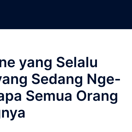
ine yang Selalu
yang Sedang Nge-
gapa Semua Orang
gnya