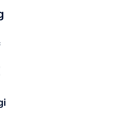
g
t
n
n
gi