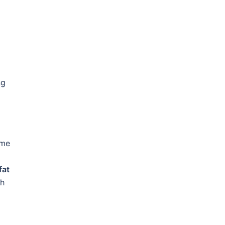
ng
ame
fat
ah