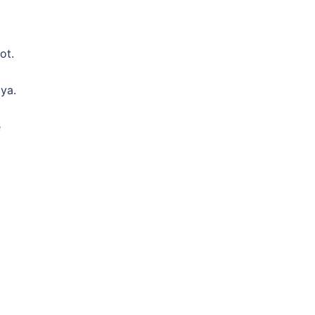
ot.
aya.
e