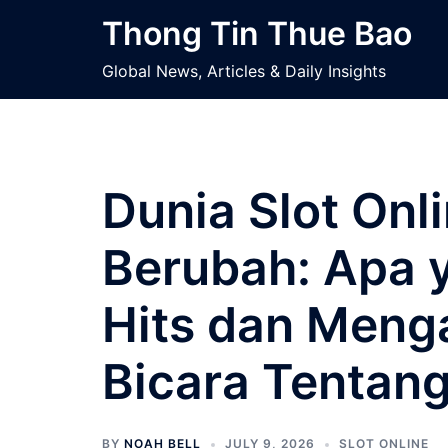
Skip
Thong Tin Thue Bao
to
content
Global News, Articles & Daily Insights
Dunia Slot Onl
Berubah: Apa 
Hits dan Men
Bicara Tentan
BY
NOAH BELL
JULY 9, 2026
SLOT ONLINE