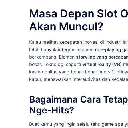
Masa Depan Slot O
Akan Muncul?
Kalau melihat kecepatan inovasi di industri 
lebih banyak integrasi elemen
role-playing g
berkembang. Elemen
storyline yang bercaba
besar. Teknologi seperti
virtual reality (VR)
mu
kasino online yang benar-benar imersif. Inti
kabur, menawarkan interaktivitas dan kedalam
Bagaimana Cara Tetap
Nge-Hits?
Buat kamu yang ingin selalu tahu game apa y