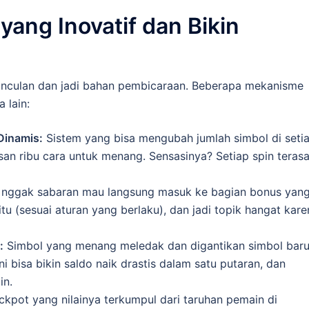
ang Inovatif dan Bikin
ermunculan dan jadi bahan pembicaraan. Beberapa mekanisme
 lain:
inamis:
Sistem yang bisa mengubah jumlah simbol di seti
san ribu cara untuk menang. Sensasinya? Setiap spin teras
nggak sabaran mau langsung masuk ke bagian bonus yan
itu (sesuai aturan yang berlaku), dan jadi topik hangat kare
:
Simbol yang menang meledak dan digantikan simbol bar
i bisa bikin saldo naik drastis dalam satu putaran, dan
in.
kpot yang nilainya terkumpul dari taruhan pemain di