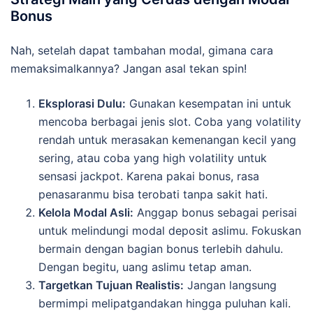
Bonus
Nah, setelah dapat tambahan modal, gimana cara
memaksimalkannya? Jangan asal tekan spin!
Eksplorasi Dulu:
Gunakan kesempatan ini untuk
mencoba berbagai jenis slot. Coba yang volatility
rendah untuk merasakan kemenangan kecil yang
sering, atau coba yang high volatility untuk
sensasi jackpot. Karena pakai bonus, rasa
penasaranmu bisa terobati tanpa sakit hati.
Kelola Modal Asli:
Anggap bonus sebagai perisai
untuk melindungi modal deposit aslimu. Fokuskan
bermain dengan bagian bonus terlebih dahulu.
Dengan begitu, uang aslimu tetap aman.
Targetkan Tujuan Realistis:
Jangan langsung
bermimpi melipatgandakan hingga puluhan kali.