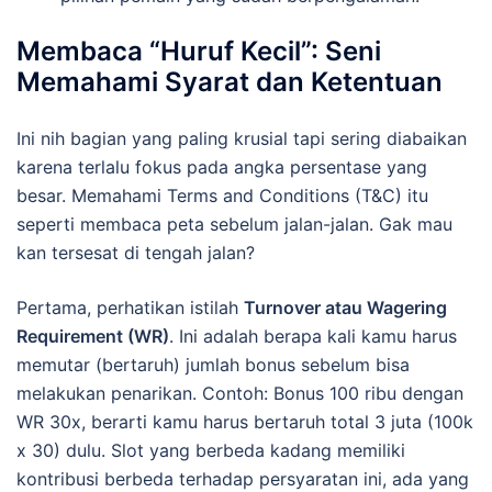
Membaca “Huruf Kecil”: Seni
Memahami Syarat dan Ketentuan
Ini nih bagian yang paling krusial tapi sering diabaikan
karena terlalu fokus pada angka persentase yang
besar. Memahami Terms and Conditions (T&C) itu
seperti membaca peta sebelum jalan-jalan. Gak mau
kan tersesat di tengah jalan?
Pertama, perhatikan istilah
Turnover atau Wagering
Requirement (WR)
. Ini adalah berapa kali kamu harus
memutar (bertaruh) jumlah bonus sebelum bisa
melakukan penarikan. Contoh: Bonus 100 ribu dengan
WR 30x, berarti kamu harus bertaruh total 3 juta (100k
x 30) dulu. Slot yang berbeda kadang memiliki
kontribusi berbeda terhadap persyaratan ini, ada yang