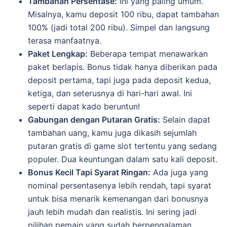
Tambahan Persentase:
Ini yang paling umum.
Misalnya, kamu deposit 100 ribu, dapat tambahan
100% (jadi total 200 ribu). Simpel dan langsung
terasa manfaatnya.
Paket Lengkap:
Beberapa tempat menawarkan
paket berlapis. Bonus tidak hanya diberikan pada
deposit pertama, tapi juga pada deposit kedua,
ketiga, dan seterusnya di hari-hari awal. Ini
seperti dapat kado beruntun!
Gabungan dengan Putaran Gratis:
Selain dapat
tambahan uang, kamu juga dikasih sejumlah
putaran gratis di game slot tertentu yang sedang
populer. Dua keuntungan dalam satu kali deposit.
Bonus Kecil Tapi Syarat Ringan:
Ada juga yang
nominal persentasenya lebih rendah, tapi syarat
untuk bisa menarik kemenangan dari bonusnya
jauh lebih mudah dan realistis. Ini sering jadi
pilihan pemain yang sudah berpengalaman.