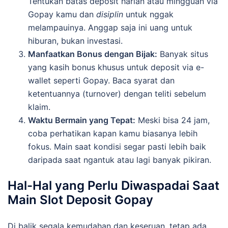
Tentukan batas deposit harian atau mingguan via
Gopay kamu dan
disiplin
untuk nggak
melampauinya. Anggap saja ini uang untuk
hiburan, bukan investasi.
Manfaatkan Bonus dengan Bijak:
Banyak situs
yang kasih bonus khusus untuk deposit via e-
wallet seperti Gopay. Baca syarat dan
ketentuannya (turnover) dengan teliti sebelum
klaim.
Waktu Bermain yang Tepat:
Meski bisa 24 jam,
coba perhatikan kapan kamu biasanya lebih
fokus. Main saat kondisi segar pasti lebih baik
daripada saat ngantuk atau lagi banyak pikiran.
Hal-Hal yang Perlu Diwaspadai Saat
Main Slot Deposit Gopay
Di balik segala kemudahan dan keseruan, tetap ada