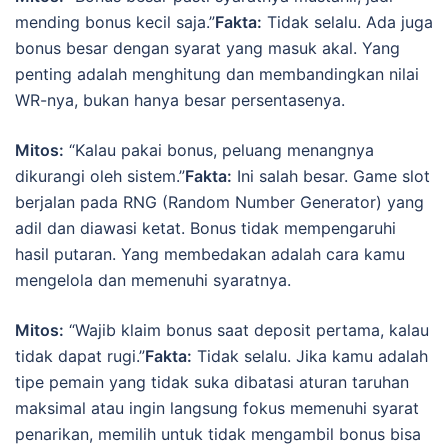
mending bonus kecil saja.”
Fakta:
Tidak selalu. Ada juga
bonus besar dengan syarat yang masuk akal. Yang
penting adalah menghitung dan membandingkan nilai
WR-nya, bukan hanya besar persentasenya.
Mitos:
“Kalau pakai bonus, peluang menangnya
dikurangi oleh sistem.”
Fakta:
Ini salah besar. Game slot
berjalan pada RNG (Random Number Generator) yang
adil dan diawasi ketat. Bonus tidak mempengaruhi
hasil putaran. Yang membedakan adalah cara kamu
mengelola dan memenuhi syaratnya.
Mitos:
“Wajib klaim bonus saat deposit pertama, kalau
tidak dapat rugi.”
Fakta:
Tidak selalu. Jika kamu adalah
tipe pemain yang tidak suka dibatasi aturan taruhan
maksimal atau ingin langsung fokus memenuhi syarat
penarikan, memilih untuk tidak mengambil bonus bisa