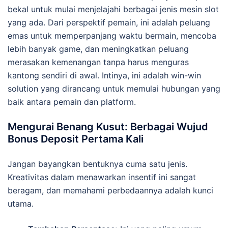
bekal untuk mulai menjelajahi berbagai jenis mesin slot
yang ada. Dari perspektif pemain, ini adalah peluang
emas untuk memperpanjang waktu bermain, mencoba
lebih banyak game, dan meningkatkan peluang
merasakan kemenangan tanpa harus menguras
kantong sendiri di awal. Intinya, ini adalah win-win
solution yang dirancang untuk memulai hubungan yang
baik antara pemain dan platform.
Mengurai Benang Kusut: Berbagai Wujud
Bonus Deposit Pertama Kali
Jangan bayangkan bentuknya cuma satu jenis.
Kreativitas dalam menawarkan insentif ini sangat
beragam, dan memahami perbedaannya adalah kunci
utama.