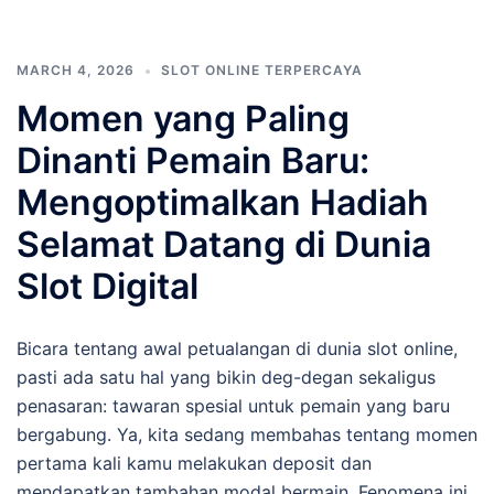
MARCH 4, 2026
SLOT ONLINE TERPERCAYA
Momen yang Paling
Dinanti Pemain Baru:
Mengoptimalkan Hadiah
Selamat Datang di Dunia
Slot Digital
Bicara tentang awal petualangan di dunia slot online,
pasti ada satu hal yang bikin deg-degan sekaligus
penasaran: tawaran spesial untuk pemain yang baru
bergabung. Ya, kita sedang membahas tentang momen
pertama kali kamu melakukan deposit dan
mendapatkan tambahan modal bermain. Fenomena ini