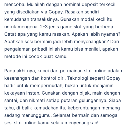
mencoba. Mulailah dengan nominal deposit terkecil
yang disediakan via Gopay. Rasakan sendiri
kemudahan transaksinya. Gunakan modal kecil itu
untuk mengenal 2-3 jenis game slot yang berbeda.
Catat apa yang kamu rasakan. Apakah lebih nyaman?
Apahkah sesi bermain jadi lebih menyenangkan? Dari
pengalaman pribadi inilah kamu bisa menilai, apakah
metode ini cocok buat kamu.
Pada akhirnya, kunci dari permainan slot online adalah
kesenangan dan kontrol diri. Teknologi seperti Gopay
hadir untuk mempermudah, bukan untuk menjamin
kekayaan instan. Gunakan dengan bijak, main dengan
santai, dan nikmati setiap putaran gulungannya. Siapa
tahu, di balik kemudahan itu, keberuntungan memang
sedang menunggumu. Selamat bermain dan semoga
sesi slot online kamu selalu menyenangkan!