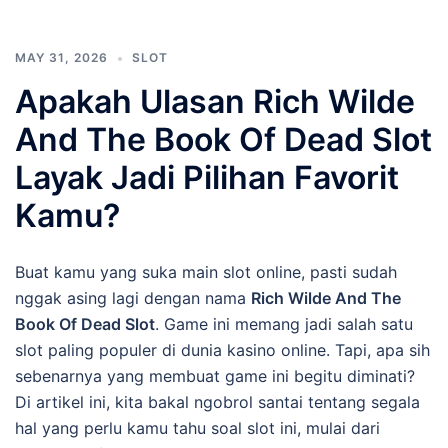
MAY 31, 2026
SLOT
Apakah Ulasan Rich Wilde
And The Book Of Dead Slot
Layak Jadi Pilihan Favorit
Kamu?
Buat kamu yang suka main slot online, pasti sudah
nggak asing lagi dengan nama
Rich Wilde And The
Book Of Dead Slot
. Game ini memang jadi salah satu
slot paling populer di dunia kasino online. Tapi, apa sih
sebenarnya yang membuat game ini begitu diminati?
Di artikel ini, kita bakal ngobrol santai tentang segala
hal yang perlu kamu tahu soal slot ini, mulai dari