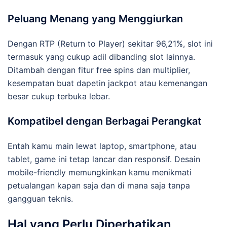
Peluang Menang yang Menggiurkan
Dengan RTP (Return to Player) sekitar 96,21%, slot ini
termasuk yang cukup adil dibanding slot lainnya.
Ditambah dengan fitur free spins dan multiplier,
kesempatan buat dapetin jackpot atau kemenangan
besar cukup terbuka lebar.
Kompatibel dengan Berbagai Perangkat
Entah kamu main lewat laptop, smartphone, atau
tablet, game ini tetap lancar dan responsif. Desain
mobile-friendly memungkinkan kamu menikmati
petualangan kapan saja dan di mana saja tanpa
gangguan teknis.
Hal yang Perlu Diperhatikan