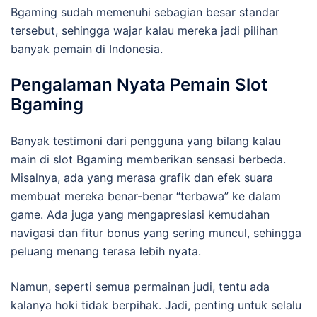
Bgaming sudah memenuhi sebagian besar standar
tersebut, sehingga wajar kalau mereka jadi pilihan
banyak pemain di Indonesia.
Pengalaman Nyata Pemain Slot
Bgaming
Banyak testimoni dari pengguna yang bilang kalau
main di slot Bgaming memberikan sensasi berbeda.
Misalnya, ada yang merasa grafik dan efek suara
membuat mereka benar-benar “terbawa” ke dalam
game. Ada juga yang mengapresiasi kemudahan
navigasi dan fitur bonus yang sering muncul, sehingga
peluang menang terasa lebih nyata.
Namun, seperti semua permainan judi, tentu ada
kalanya hoki tidak berpihak. Jadi, penting untuk selalu