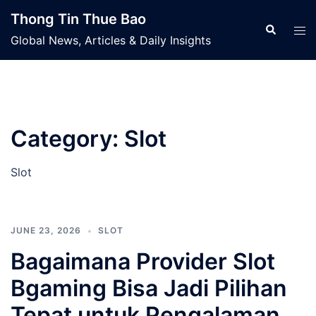
Skip
Thong Tin Thue Bao
to
Search
Tog
Global News, Articles & Daily Insights
content
men
Category:
Slot
Slot
JUNE 23, 2026
SLOT
Bagaimana Provider Slot
Bgaming Bisa Jadi Pilihan
Tepat untuk Pengalaman