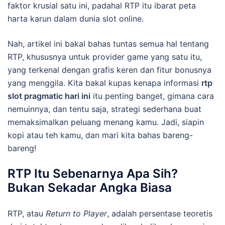
faktor krusial satu ini, padahal RTP itu ibarat peta
harta karun dalam dunia slot online.
Nah, artikel ini bakal bahas tuntas semua hal tentang
RTP, khususnya untuk provider game yang satu itu,
yang terkenal dengan grafis keren dan fitur bonusnya
yang menggila. Kita bakal kupas kenapa informasi
rtp
slot pragmatic hari ini
itu penting banget, gimana cara
nemuinnya, dan tentu saja, strategi sederhana buat
memaksimalkan peluang menang kamu. Jadi, siapin
kopi atau teh kamu, dan mari kita bahas bareng-
bareng!
RTP Itu Sebenarnya Apa Sih?
Bukan Sekadar Angka Biasa
RTP, atau
Return to Player
, adalah persentase teoretis