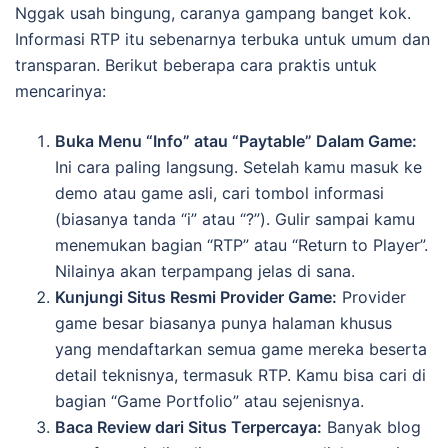
Nggak usah bingung, caranya gampang banget kok.
Informasi RTP itu sebenarnya terbuka untuk umum dan
transparan. Berikut beberapa cara praktis untuk
mencarinya:
Buka Menu “Info” atau “Paytable” Dalam Game:
Ini cara paling langsung. Setelah kamu masuk ke
demo atau game asli, cari tombol informasi
(biasanya tanda “i” atau “?”). Gulir sampai kamu
menemukan bagian “RTP” atau “Return to Player”.
Nilainya akan terpampang jelas di sana.
Kunjungi Situs Resmi Provider Game:
Provider
game besar biasanya punya halaman khusus
yang mendaftarkan semua game mereka beserta
detail teknisnya, termasuk RTP. Kamu bisa cari di
bagian “Game Portfolio” atau sejenisnya.
Baca Review dari Situs Terpercaya:
Banyak blog