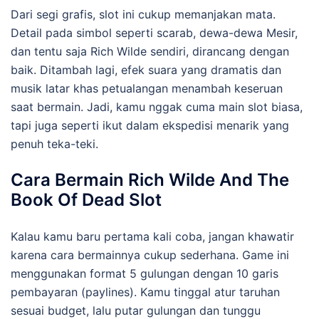
Dari segi grafis, slot ini cukup memanjakan mata.
Detail pada simbol seperti scarab, dewa-dewa Mesir,
dan tentu saja Rich Wilde sendiri, dirancang dengan
baik. Ditambah lagi, efek suara yang dramatis dan
musik latar khas petualangan menambah keseruan
saat bermain. Jadi, kamu nggak cuma main slot biasa,
tapi juga seperti ikut dalam ekspedisi menarik yang
penuh teka-teki.
Cara Bermain Rich Wilde And The
Book Of Dead Slot
Kalau kamu baru pertama kali coba, jangan khawatir
karena cara bermainnya cukup sederhana. Game ini
menggunakan format 5 gulungan dengan 10 garis
pembayaran (paylines). Kamu tinggal atur taruhan
sesuai budget, lalu putar gulungan dan tunggu