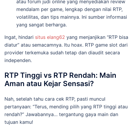
atau forum judi online yang menyediakan review
mendalam per game, lengkap dengan nilai RTP,
volatilitas, dan tips mainnya. Ini sumber informasi
yang sangat berharga.
Ingat, hindari
situs elang62
yang menjanjikan “RTP bisa
diatur” atau semacamnya. Itu hoax. RTP game slot dari
provider terkemuka sudah tetap dan diaudit secara
independen.
RTP Tinggi vs RTP Rendah: Main
Aman atau Kejar Sensasi?
Nah, setelah tahu cara cek RTP, pasti muncul
pertanyaan: “Terus, mending pilih yang RTP tinggi atau
rendah?” Jawabannya… tergantung gaya main dan
tujuan kamu!