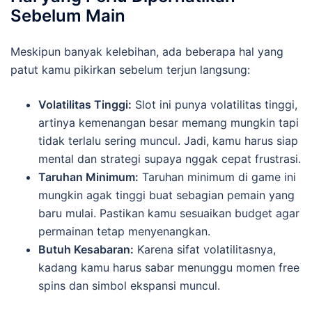
Sebelum Main
Meskipun banyak kelebihan, ada beberapa hal yang
patut kamu pikirkan sebelum terjun langsung:
Volatilitas Tinggi:
Slot ini punya volatilitas tinggi,
artinya kemenangan besar memang mungkin tapi
tidak terlalu sering muncul. Jadi, kamu harus siap
mental dan strategi supaya nggak cepat frustrasi.
Taruhan Minimum:
Taruhan minimum di game ini
mungkin agak tinggi buat sebagian pemain yang
baru mulai. Pastikan kamu sesuaikan budget agar
permainan tetap menyenangkan.
Butuh Kesabaran:
Karena sifat volatilitasnya,
kadang kamu harus sabar menunggu momen free
spins dan simbol ekspansi muncul.