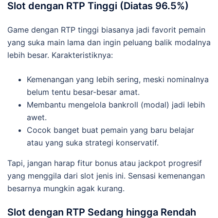
Slot dengan RTP Tinggi (Diatas 96.5%)
Game dengan RTP tinggi biasanya jadi favorit pemain
yang suka main lama dan ingin peluang balik modalnya
lebih besar. Karakteristiknya:
Kemenangan yang lebih sering, meski nominalnya
belum tentu besar-besar amat.
Membantu mengelola bankroll (modal) jadi lebih
awet.
Cocok banget buat pemain yang baru belajar
atau yang suka strategi konservatif.
Tapi, jangan harap fitur bonus atau jackpot progresif
yang menggila dari slot jenis ini. Sensasi kemenangan
besarnya mungkin agak kurang.
Slot dengan RTP Sedang hingga Rendah