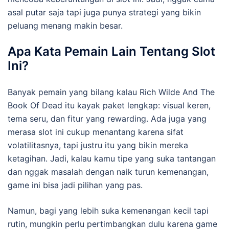
asal putar saja tapi juga punya strategi yang bikin
peluang menang makin besar.
Apa Kata Pemain Lain Tentang Slot
Ini?
Banyak pemain yang bilang kalau Rich Wilde And The
Book Of Dead itu kayak paket lengkap: visual keren,
tema seru, dan fitur yang rewarding. Ada juga yang
merasa slot ini cukup menantang karena sifat
volatilitasnya, tapi justru itu yang bikin mereka
ketagihan. Jadi, kalau kamu tipe yang suka tantangan
dan nggak masalah dengan naik turun kemenangan,
game ini bisa jadi pilihan yang pas.
Namun, bagi yang lebih suka kemenangan kecil tapi
rutin, mungkin perlu pertimbangkan dulu karena game