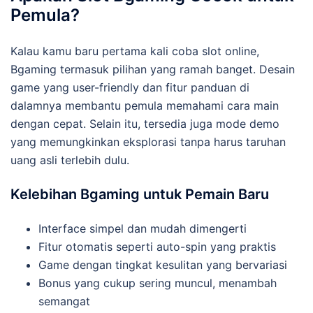
Pemula?
Kalau kamu baru pertama kali coba slot online,
Bgaming termasuk pilihan yang ramah banget. Desain
game yang user-friendly dan fitur panduan di
dalamnya membantu pemula memahami cara main
dengan cepat. Selain itu, tersedia juga mode demo
yang memungkinkan eksplorasi tanpa harus taruhan
uang asli terlebih dulu.
Kelebihan Bgaming untuk Pemain Baru
Interface simpel dan mudah dimengerti
Fitur otomatis seperti auto-spin yang praktis
Game dengan tingkat kesulitan yang bervariasi
Bonus yang cukup sering muncul, menambah
semangat