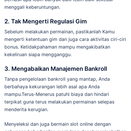
menggali keberuntungan.
2. Tak Mengerti Regulasi Gim
Sebelum melakukan permainan, pastikanlah Kamu
mengerti ketentuan gim dan juga cara aktivitas ciri-ciri
bonus. Ketidakpahaman mampu mengakibatkan
kekeliruan siapa mengganggu.
3. Mengabaikan Manajemen Bankroll
Tanpa pengelolaan bankroll yang mantap, Anda
berbahaya kekurangan lebih asal apa Anda
mampu.Terus-Menerus patuhi biaya dan hindari
terpikat guna terus melakukan permainan selepas
menderita kerugian.
Menyeleksi dan juga bermain slot online dengan