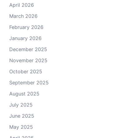
April 2026
March 2026
February 2026
January 2026
December 2025
November 2025
October 2025
September 2025
August 2025
July 2025
June 2025
May 2025