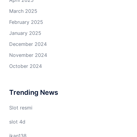
April 2025
March 2025
February 2025
January 2025
December 2024
November 2024
October 2024
Trending News
Slot resmi
slot 4d
ikan138