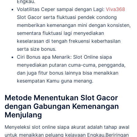
Engkau.
Volatilitas Ceper sampai dengan Lagi:
Viva368
Slot Gacor serta fluktuasi pendek condong
memberikan kemenangan mini dengan konsisten,
sementara fluktuasi lagi menyediakan
keselarasan di tengah frekuensi keberhasilan
serta size bonus.
Ciri Bonus apa Menarik: Slot Online siapa
menyediakan putaran cuma-cuma, pengganda,
dan juga fitur bonus lainnya bisa menaikkan
kesempatan Kamu guna menang.
Metode Menentukan Slot Gacor
dengan Gabungan Kemenangan
Menjulang
Menyeleksi slot online siapa akurat adalah tahap awal
untuk menaikkan peluang kejayaan Engkau.Beriringan