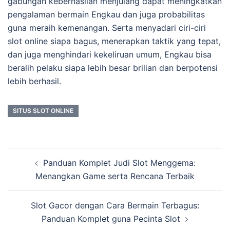
gabungan keberhasilan menjulang dapat meningkatkan
pengalaman bermain Engkau dan juga probabilitas
guna meraih kemenangan. Serta menyadari ciri-ciri
slot online siapa bagus, menerapkan taktik yang tepat,
dan juga menghindari kekeliruan umum, Engkau bisa
beralih pelaku siapa lebih besar brilian dan berpotensi
lebih berhasil.
SITUS SLOT ONLINE
Post
Panduan Komplet Judi Slot Menggema:
navigation
Menangkan Game serta Rencana Terbaik
Slot Gacor dengan Cara Bermain Terbagus:
Panduan Komplet guna Pecinta Slot