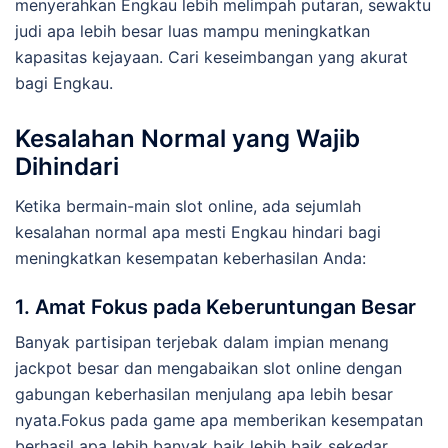
menyerahkan Engkau lebih melimpah putaran, sewaktu
judi apa lebih besar luas mampu meningkatkan
kapasitas kejayaan. Cari keseimbangan yang akurat
bagi Engkau.
Kesalahan Normal yang Wajib
Dihindari
Ketika bermain-main slot online, ada sejumlah
kesalahan normal apa mesti Engkau hindari bagi
meningkatkan kesempatan keberhasilan Anda:
1. Amat Fokus pada Keberuntungan Besar
Banyak partisipan terjebak dalam impian menang
jackpot besar dan mengabaikan slot online dengan
gabungan keberhasilan menjulang apa lebih besar
nyata.Fokus pada game apa memberikan kesempatan
berhasil apa lebih banyak baik lebih baik sekedar