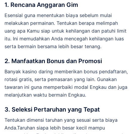
1. Rencana Anggaran Gim
Esensial guna menentukan biaya sebelum mulai
melakukan permainan. Tentukan berapa melimpah
uang apa Kamu siap untuk kehilangan dan patuhi limit
itu. Ini memudahkan Anda mencegah kehilangan luas
serta bermain bersama lebih besar tenang.
2. Manfaatkan Bonus dan Promosi
Banyak kasino daring memberikan bonus pendaftaran,
rotasi gratis, serta pemasaran yang lain. Gunakan
tawaran ini guna memperbaiki modal Engkau dan juga
melanjutkan waktu bermain Engkau.
3. Seleksi Pertaruhan yang Tepat
Tentukan dimensi taruhan yang sesuai serta biaya
Anda.Taruhan siapa lebih besar kecil mampu