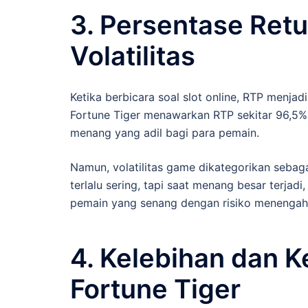
3. Persentase Retu
Volatilitas
Ketika berbicara soal slot online, RTP menja
Fortune Tiger menawarkan RTP sekitar 96,5%
menang yang adil bagi para pemain.
Namun, volatilitas game dikategorikan sebaga
terlalu sering, tapi saat menang besar terjad
pemain yang senang dengan risiko menengah 
4. Kelebihan dan K
Fortune Tiger