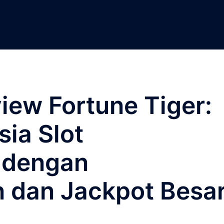
view Fortune Tiger:
ia Slot
 dengan
 dan Jackpot Besa