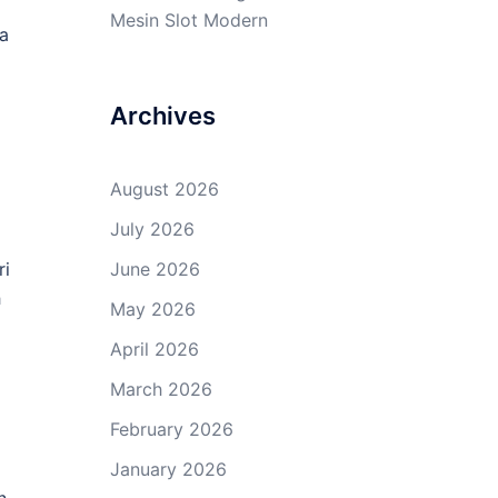
Mesin Slot Modern
a
Archives
August 2026
July 2026
June 2026
ri
h
May 2026
April 2026
March 2026
February 2026
January 2026