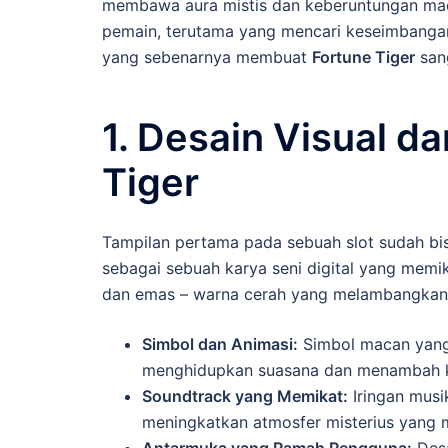
membawa aura mistis dan keberuntungan ma
pemain, terutama yang mencari keseimbangan
yang sebenarnya membuat
Fortune Tiger
sang
1. Desain Visual d
Tiger
Tampilan pertama pada sebuah slot sudah bis
sebagai sebuah karya seni digital yang mem
dan emas – warna cerah yang melambangkan
Simbol dan Animasi:
Simbol macan yang d
menghidupkan suasana dan menambah ked
Soundtrack yang Memikat:
Iringan musi
meningkatkan atmosfer misterius yang