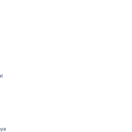
at
nya