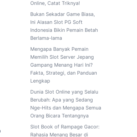
Online, Catat Triknya!
Bukan Sekadar Game Biasa,
Ini Alasan Slot PG Soft
Indonesia Bikin Pemain Betah
Berlama-lama
Mengapa Banyak Pemain
Memilih Slot Server Jepang
Gampang Menang Hari Ini?
Fakta, Strategi, dan Panduan
Lengkap
Dunia Slot Online yang Selalu
Berubah: Apa yang Sedang
Nge-Hits dan Mengapa Semua
Orang Bicara Tentangnya
Slot Book of Rampage Gacor:
h
Rahasia Menang Besar di