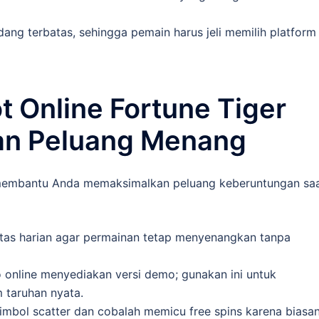
dang terbatas, sehingga pemain harus jeli memilih platform
ot Online Fortune Tiger
an Peluang Menang
a membantu Anda memaksimalkan peluang keberuntungan sa
as harian agar permainan tetap menyenangkan tanpa
 online menyediakan versi demo; gunakan ini untuk
 taruhan nyata.
imbol scatter dan cobalah memicu free spins karena biasa