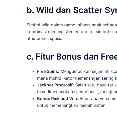
b. Wild dan Scatter S
Simbol wild dalam game ini bertindak sebaga
kombinasi menang. Sementara itu, simbol sca
atau bonus spesial.
c. Fitur Bonus dan Fre
Free Spins:
Mengumpulkan sejumlah scat
mana multiplikator kemenangan sering k
Jackpot Progresif:
Salah satu daya tari
bisa dimenangkan secara acak, menghadi
Bonus Pick and Win:
Beberapa versi me
untuk memenangkan hadiah instan.