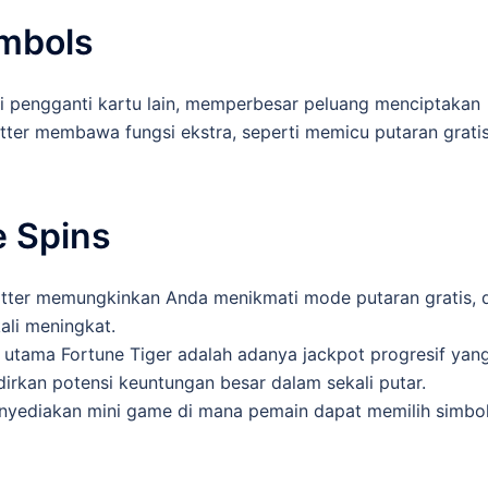
ymbols
i pengganti kartu lain, memperbesar peluang menciptakan
tter membawa fungsi ekstra, seperti memicu putaran grati
e Spins
ter memungkinkan Anda menikmati mode putaran gratis, d
ali meningkat.
k utama Fortune Tiger adalah adanya jackpot progresif yan
rkan potensi keuntungan besar dalam sekali putar.
nyediakan mini game di mana pemain dapat memilih simbo