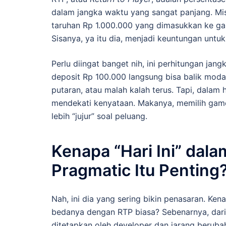
dalam jangka waktu yang sangat panjang. Misa
taruhan Rp 1.000.000 yang dimasukkan ke ga
Sisanya, ya itu dia, menjadi keuntungan untu
Perlu diingat banget nih, ini perhitungan jan
deposit Rp 100.000 langsung bisa balik mod
putaran, atau malah kalah terus. Tapi, dalam 
mendekati kenyataan. Makanya, memilih game 
lebih “jujur” soal peluang.
Kenapa “Hari Ini” dal
Pragmatic Itu Penting
Nah, ini dia yang sering bikin penasaran. Ke
bedanya dengan RTP biasa? Sebenarnya, dari si
ditetapkan oleh developer dan jarang berubah