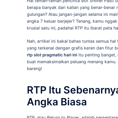
Hai teman-teman pencinta slot online! Pasti
berapa banyak dari kalian yang benar-benar
gulungan? Atau jangan-jangan selama ini mai
angka 7 keluar berjejer? Tenang, kamu nggak
krusial satu ini, padahal RTP itu ibarat peta h
Nah, artikel ini bakal bahas tuntas semua ha
yang terkenal dengan grafis keren dan fitur 
rtp slot pragmatic hari ini
itu penting banget,
buat memaksimalkan peluang menang kamu. Jad
bareng!
RTP Itu Sebenarny
Angka Biasa
RTP, atau
Return to Player
, adalah persentase