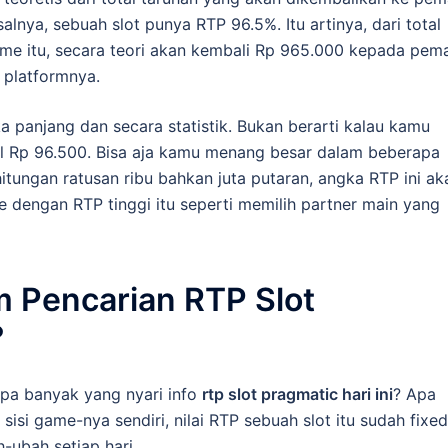
lnya, sebuah slot punya RTP 96.5%. Itu artinya, dari total
me itu, secara teori akan kembali Rp 965.000 kepada pema
k platformnya.
gka panjang dan secara statistik. Bukan berarti kalau kamu
al Rp 96.500. Bisa aja kamu menang besar dalam beberapa
hitungan ratusan ribu bahkan juta putaran, angka RTP ini ak
dengan RTP tinggi itu seperti memilih partner main yang
am Pencarian RTP Slot
?
napa banyak yang nyari info
rtp slot pragmatic hari ini
? Apa
si game-nya sendiri, nilai RTP sebuah slot itu sudah fixed
-ubah setiap hari.