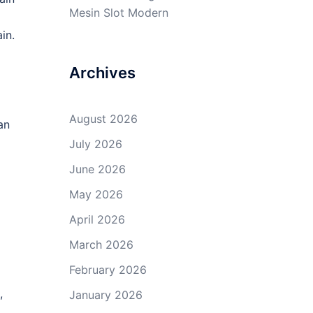
Mesin Slot Modern
in.
Archives
August 2026
an
July 2026
June 2026
May 2026
April 2026
March 2026
February 2026
,
January 2026