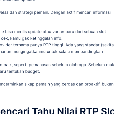
ness
dan strategi pemain. Dengan aktif mencari informasi
 bisa merilis update atau varian baru dari sebuah slot
cek, kamu gak ketinggalan info.
ovider ternama punya RTP tinggi. Ada yang standar (sekita
n harian mengingatkanmu untuk selalu membandingkan
aan baik, seperti pemanasan sebelum olahraga. Sebelum mul
baru tentukan budget.
ncerminkan sikap pemain yang cerdas dan proaktif, bukan
ncari Tahu Nilai RTP Sl