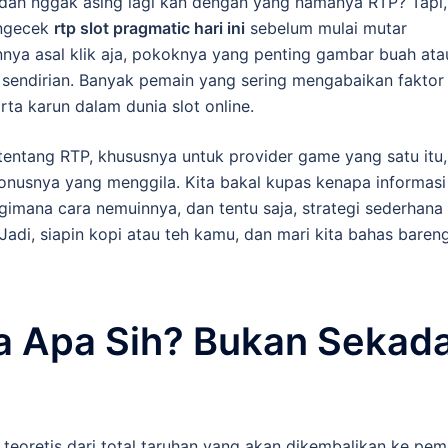
 udah nggak asing lagi kan dengan yang namanya RTP? Tapi,
 ngecek
rtp slot pragmatic hari ini
sebelum mulai mutar
nnya asal klik aja, pokoknya yang penting gambar buah ata
 sendirian. Banyak pemain yang sering mengabaikan faktor
arta karun dalam dunia slot online.
l tentang RTP, khususnya untuk provider game yang satu itu,
bonusnya yang menggila. Kita bakal kupas kenapa informasi
 gimana cara nemuinnya, dan tentu saja, strategi sederhana
i, siapin kopi atau teh kamu, dan mari kita bahas baren
a Apa Sih? Bukan Sekad
 teoretis dari total taruhan yang akan dikembalikan ke pem