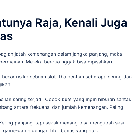
tunya Raja, Kenali Juga
tas
mbagian jatah kemenangan dalam jangka panjang, maka
” permainan. Mereka berdua nggak bisa dipisahkan.
 besar risiko sebuah slot. Dia nentuin seberapa sering dan
ikan.
lan sering terjadi. Cocok buat yang ingin hiburan santai.
bang antara frekuensi dan jumlah kemenangan. Paling
 Kering panjang, tapi sekali menang bisa mengubah sesi
 di game-game dengan fitur bonus yang epic.