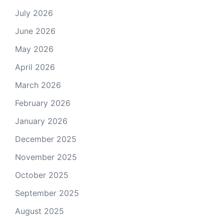
July 2026
June 2026
May 2026
April 2026
March 2026
February 2026
January 2026
December 2025
November 2025
October 2025
September 2025
August 2025