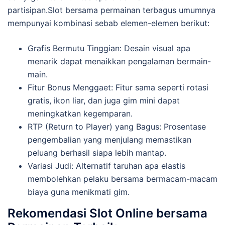
partisipan.Slot bersama permainan terbagus umumnya
mempunyai kombinasi sebab elemen-elemen berikut:
Grafis Bermutu Tinggian: Desain visual apa
menarik dapat menaikkan pengalaman bermain-
main.
Fitur Bonus Menggaet: Fitur sama seperti rotasi
gratis, ikon liar, dan juga gim mini dapat
meningkatkan kegemparan.
RTP (Return to Player) yang Bagus: Prosentase
pengembalian yang menjulang memastikan
peluang berhasil siapa lebih mantap.
Variasi Judi: Alternatif taruhan apa elastis
membolehkan pelaku bersama bermacam-macam
biaya guna menikmati gim.
Rekomendasi Slot Online bersama