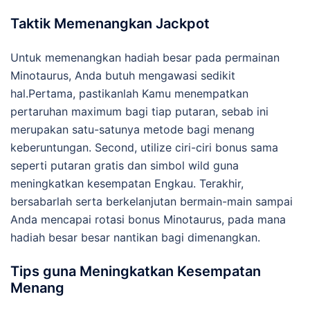
Taktik Memenangkan Jackpot
Untuk memenangkan hadiah besar pada permainan
Minotaurus, Anda butuh mengawasi sedikit
hal.Pertama, pastikanlah Kamu menempatkan
pertaruhan maximum bagi tiap putaran, sebab ini
merupakan satu-satunya metode bagi menang
keberuntungan. Second, utilize ciri-ciri bonus sama
seperti putaran gratis dan simbol wild guna
meningkatkan kesempatan Engkau. Terakhir,
bersabarlah serta berkelanjutan bermain-main sampai
Anda mencapai rotasi bonus Minotaurus, pada mana
hadiah besar besar nantikan bagi dimenangkan.
Tips guna Meningkatkan Kesempatan
Menang