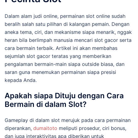
Dalam alam judi online, permainan slot online sudah
beralih salah satu pilihan di kalangan pemain. Dengan
aneka tema, ciri, dan mekanisme siapa menarik, nggak
heran bila berlimpah manusia mencari slot gacor serta
cara bermain terbaik. Artikel ini akan membahas
sejumlah slot gacor teratas yang memberikan
pengalaman bermain-main siapa outside biasa, dan
saran guna menemukan permainan siapa presisi
kepada Anda.
Apakah siapa Dituju dengan Cara
Bermain di dalam Slot?
Gameplay di dalam slot merujuk pada cara permainan
diperankan,
dumaitoto
meliputi prosedur, ciri bonus,
dan juga interaktivitas apa diberikan untuk