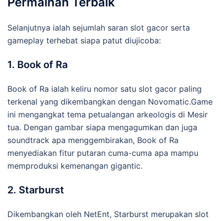
Permainan Terbaik
Selanjutnya ialah sejumlah saran slot gacor serta
gameplay terhebat siapa patut diujicoba:
1. Book of Ra
Book of Ra ialah keliru nomor satu slot gacor paling
terkenal yang dikembangkan dengan Novomatic.Game
ini mengangkat tema petualangan arkeologis di Mesir
tua. Dengan gambar siapa mengagumkan dan juga
soundtrack apa menggembirakan, Book of Ra
menyediakan fitur putaran cuma-cuma apa mampu
memproduksi kemenangan gigantic.
2. Starburst
Dikembangkan oleh NetEnt, Starburst merupakan slot