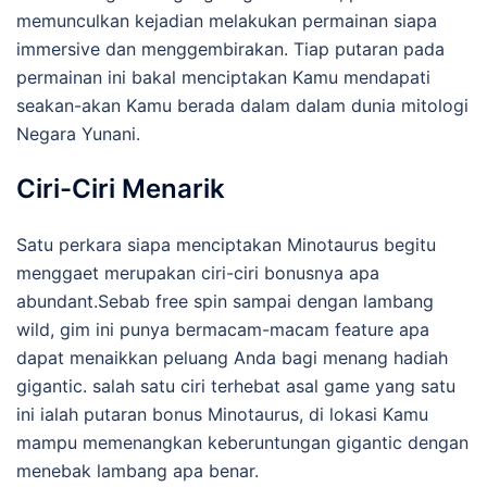
memunculkan kejadian melakukan permainan siapa
immersive dan menggembirakan. Tiap putaran pada
permainan ini bakal menciptakan Kamu mendapati
seakan-akan Kamu berada dalam dalam dunia mitologi
Negara Yunani.
Ciri-Ciri Menarik
Satu perkara siapa menciptakan Minotaurus begitu
menggaet merupakan ciri-ciri bonusnya apa
abundant.Sebab free spin sampai dengan lambang
wild, gim ini punya bermacam-macam feature apa
dapat menaikkan peluang Anda bagi menang hadiah
gigantic. salah satu ciri terhebat asal game yang satu
ini ialah putaran bonus Minotaurus, di lokasi Kamu
mampu memenangkan keberuntungan gigantic dengan
menebak lambang apa benar.