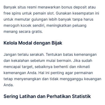
Banyak situs resmi menawarkan bonus deposit atau
free spins untuk pemain slot. Gunakan kesempatan ini
untuk memutar gulungan lebih banyak tanpa harus
merogoh kocek sendiri, meningkatkan peluang
menang secara gratis.
Kelola Modal dengan Bijak
Jangan terlalu serakah. Tentukan batas kemenangan
dan kekalahan sebelum mulai bermain. Jika sudah
mencapai target, sebaiknya berhenti dan nikmati
kemenangan Anda. Hal ini penting agar permainan
tetap menyenangkan dan tidak mengganggu keuangan
Anda.
Sering Latihan dan Perhatikan Statistik