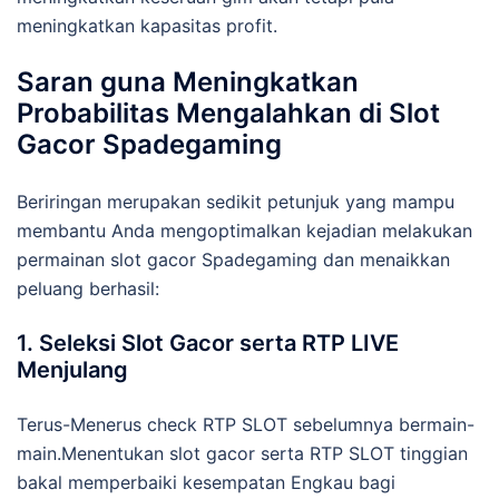
meningkatkan kapasitas profit.
Saran guna Meningkatkan
Probabilitas Mengalahkan di Slot
Gacor Spadegaming
Beriringan merupakan sedikit petunjuk yang mampu
membantu Anda mengoptimalkan kejadian melakukan
permainan slot gacor Spadegaming dan menaikkan
peluang berhasil:
1. Seleksi Slot Gacor serta RTP LIVE
Menjulang
Terus-Menerus check RTP SLOT sebelumnya bermain-
main.Menentukan slot gacor serta RTP SLOT tinggian
bakal memperbaiki kesempatan Engkau bagi