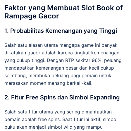
Faktor yang Membuat Slot Book of
Rampage Gacor
1. Probabilitas Kemenangan yang Tinggi
Salah satu alasan utama mengapa game ini banyak
dikatakan gacor adalah karena tingkat kemenangan
yang cukup tinggi. Dengan RTP sekitar 96%, peluang
mendapatkan kemenangan besar dan kecil cukup
seimbang, membuka peluang bagi pemain untuk
merasakan momen menang berkali-kali.
2. Fitur Free Spins dan Simbol Expanding
Salah satu fitur utama yang sering dimanfaatkan
pemain adalah free spins. Saat fitur ini aktif, simbol
buku akan menjadi simbol wild yang mampu