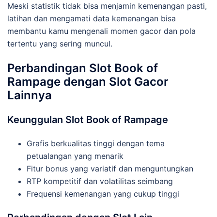
Meski statistik tidak bisa menjamin kemenangan pasti,
latihan dan mengamati data kemenangan bisa
membantu kamu mengenali momen gacor dan pola
tertentu yang sering muncul.
Perbandingan Slot Book of
Rampage dengan Slot Gacor
Lainnya
Keunggulan Slot Book of Rampage
Grafis berkualitas tinggi dengan tema
petualangan yang menarik
Fitur bonus yang variatif dan menguntungkan
RTP kompetitif dan volatilitas seimbang
Frequensi kemenangan yang cukup tinggi