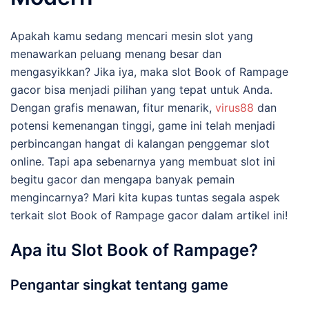
Apakah kamu sedang mencari mesin slot yang
menawarkan peluang menang besar dan
mengasyikkan? Jika iya, maka slot Book of Rampage
gacor bisa menjadi pilihan yang tepat untuk Anda.
Dengan grafis menawan, fitur menarik,
virus88
dan
potensi kemenangan tinggi, game ini telah menjadi
perbincangan hangat di kalangan penggemar slot
online. Tapi apa sebenarnya yang membuat slot ini
begitu gacor dan mengapa banyak pemain
mengincarnya? Mari kita kupas tuntas segala aspek
terkait slot Book of Rampage gacor dalam artikel ini!
Apa itu Slot Book of Rampage?
Pengantar singkat tentang game