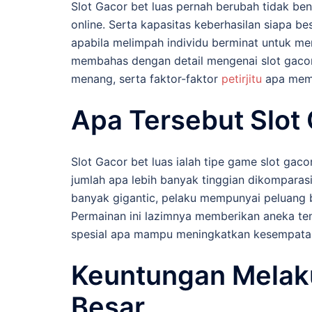
Slot Gacor bet luas pernah berubah tidak bena
online. Serta kapasitas keberhasilan siapa b
apabila melimpah individu berminat untuk men
membahas dengan detail mengenai slot gacor
menang, serta faktor-faktor
petirjitu
apa meme
Apa Tersebut Slot
Slot Gacor bet luas ialah tipe game slot ga
jumlah apa lebih banyak tinggian dikomparas
banyak gigantic, pelaku mempunyai peluang b
Permainan ini lazimnya memberikan aneka tema
spesial apa mampu meningkatkan kesempata
Keuntungan Melaku
Besar