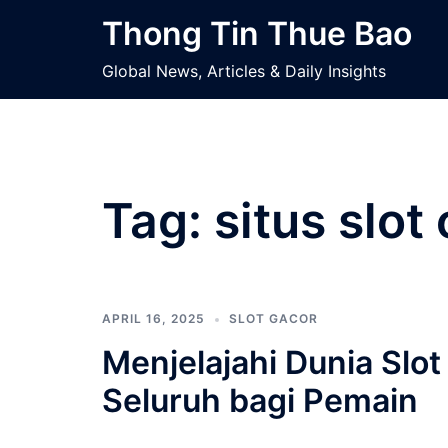
Skip
Thong Tin Thue Bao
to
content
Global News, Articles & Daily Insights
Tag:
situs slot
APRIL 16, 2025
SLOT GACOR
Menjelajahi Dunia Slot
Seluruh bagi Pemain