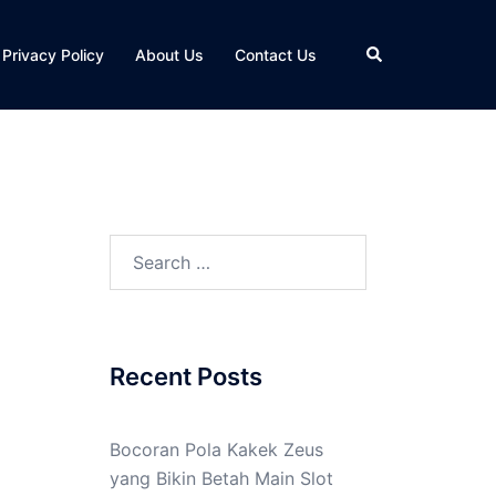
Search
Privacy Policy
About Us
Contact Us
Search
for:
Recent Posts
Bocoran Pola Kakek Zeus
yang Bikin Betah Main Slot