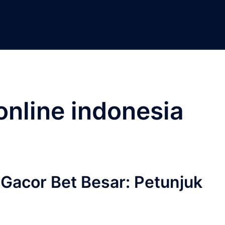
 online indonesia
 Gacor Bet Besar: Petunjuk