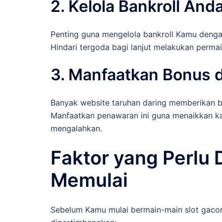
2. Kelola Bankroll And
Penting guna mengelola bankroll Kamu dengan 
Hindari tergoda bagi lanjut melakukan perma
3. Manfaatkan Bonus 
Banyak website taruhan daring memberikan b
Manfaatkan penawaran ini guna menaikkan k
mengalahkan.
Faktor yang Perlu 
Memulai
Sebelum Kamu mulai bermain-main slot gacor 