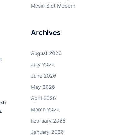
Mesin Slot Modern
Archives
August 2026
n
July 2026
June 2026
May 2026
April 2026
rti
March 2026
ga
February 2026
January 2026