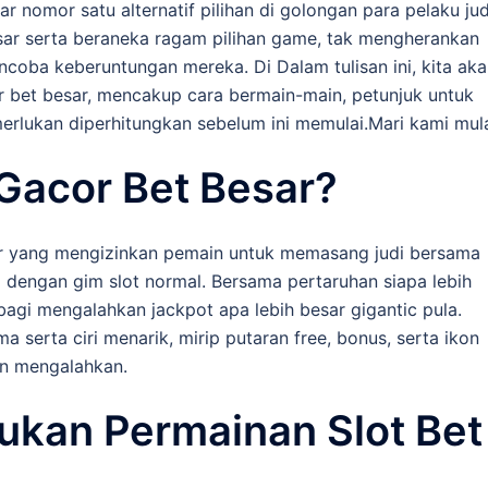
r nomor satu alternatif pilihan di golongan para pelaku jud
esar serta beraneka ragam pilihan game, tak mengherankan
coba keberuntungan mereka. Di Dalam tulisan ini, kita ak
 bet besar, mencakup cara bermain-main, petunjuk untuk
rlukan diperhitungkan sebelum ini memulai.Mari kami mula
 Gacor Bet Besar?
cor yang mengizinkan pemain untuk memasang judi bersama
i dengan gim slot normal. Bersama pertaruhan siapa lebih
agi mengalahkan jackpot apa lebih besar gigantic pula.
 serta ciri menarik, mirip putaran free, bonus, serta ikon
n mengalahkan.
kan Permainan Slot Bet