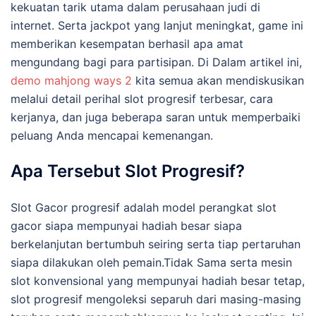
kekuatan tarik utama dalam perusahaan judi di
internet. Serta jackpot yang lanjut meningkat, game ini
memberikan kesempatan berhasil apa amat
mengundang bagi para partisipan. Di Dalam artikel ini,
demo mahjong ways 2
kita semua akan mendiskusikan
melalui detail perihal slot progresif terbesar, cara
kerjanya, dan juga beberapa saran untuk memperbaiki
peluang Anda mencapai kemenangan.
Apa Tersebut Slot Progresif?
Slot Gacor progresif adalah model perangkat slot
gacor siapa mempunyai hadiah besar siapa
berkelanjutan bertumbuh seiring serta tiap pertaruhan
siapa dilakukan oleh pemain.Tidak Sama serta mesin
slot konvensional yang mempunyai hadiah besar tetap,
slot progresif mengoleksi separuh dari masing-masing