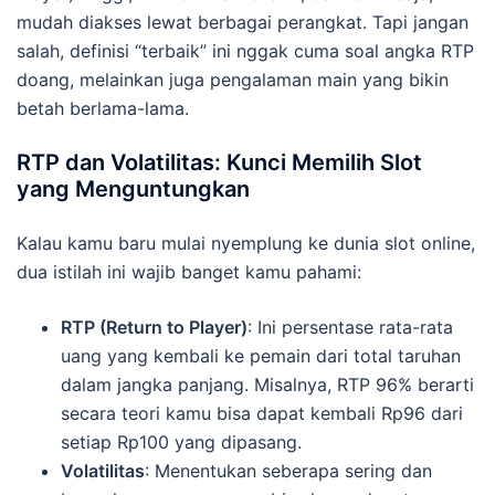
mudah diakses lewat berbagai perangkat. Tapi jangan
salah, definisi “terbaik” ini nggak cuma soal angka RTP
doang, melainkan juga pengalaman main yang bikin
betah berlama-lama.
RTP dan Volatilitas: Kunci Memilih Slot
yang Menguntungkan
Kalau kamu baru mulai nyemplung ke dunia slot online,
dua istilah ini wajib banget kamu pahami:
RTP (Return to Player)
: Ini persentase rata-rata
uang yang kembali ke pemain dari total taruhan
dalam jangka panjang. Misalnya, RTP 96% berarti
secara teori kamu bisa dapat kembali Rp96 dari
setiap Rp100 yang dipasang.
Volatilitas
: Menentukan seberapa sering dan