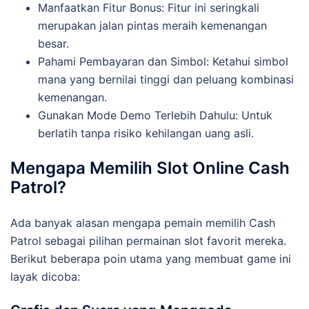
Manfaatkan Fitur Bonus: Fitur ini seringkali
merupakan jalan pintas meraih kemenangan
besar.
Pahami Pembayaran dan Simbol: Ketahui simbol
mana yang bernilai tinggi dan peluang kombinasi
kemenangan.
Gunakan Mode Demo Terlebih Dahulu: Untuk
berlatih tanpa risiko kehilangan uang asli.
Mengapa Memilih Slot Online Cash
Patrol?
Ada banyak alasan mengapa pemain memilih Cash
Patrol sebagai pilihan permainan slot favorit mereka.
Berikut beberapa poin utama yang membuat game ini
layak dicoba: