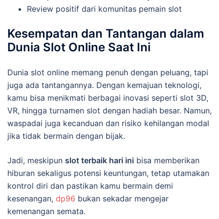
Review positif dari komunitas pemain slot
Kesempatan dan Tantangan dalam
Dunia Slot Online Saat Ini
Dunia slot online memang penuh dengan peluang, tapi
juga ada tantangannya. Dengan kemajuan teknologi,
kamu bisa menikmati berbagai inovasi seperti slot 3D,
VR, hingga turnamen slot dengan hadiah besar. Namun,
waspadai juga kecanduan dan risiko kehilangan modal
jika tidak bermain dengan bijak.
Jadi, meskipun
slot terbaik hari ini
bisa memberikan
hiburan sekaligus potensi keuntungan, tetap utamakan
kontrol diri dan pastikan kamu bermain demi
kesenangan,
dp96
bukan sekadar mengejar
kemenangan semata.