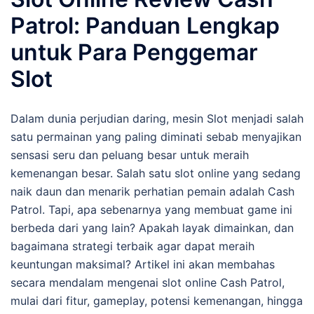
Patrol: Panduan Lengkap
untuk Para Penggemar
Slot
Dalam dunia perjudian daring, mesin Slot menjadi salah
satu permainan yang paling diminati sebab menyajikan
sensasi seru dan peluang besar untuk meraih
kemenangan besar. Salah satu slot online yang sedang
naik daun dan menarik perhatian pemain adalah Cash
Patrol. Tapi, apa sebenarnya yang membuat game ini
berbeda dari yang lain? Apakah layak dimainkan, dan
bagaimana strategi terbaik agar dapat meraih
keuntungan maksimal? Artikel ini akan membahas
secara mendalam mengenai slot online Cash Patrol,
mulai dari fitur, gameplay, potensi kemenangan, hingga