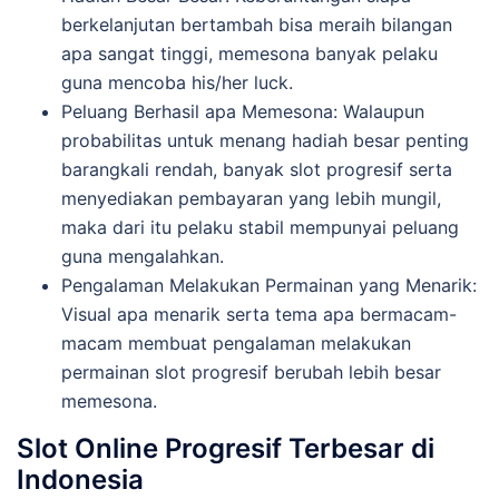
berkelanjutan bertambah bisa meraih bilangan
apa sangat tinggi, memesona banyak pelaku
guna mencoba his/her luck.
Peluang Berhasil apa Memesona: Walaupun
probabilitas untuk menang hadiah besar penting
barangkali rendah, banyak slot progresif serta
menyediakan pembayaran yang lebih mungil,
maka dari itu pelaku stabil mempunyai peluang
guna mengalahkan.
Pengalaman Melakukan Permainan yang Menarik:
Visual apa menarik serta tema apa bermacam-
macam membuat pengalaman melakukan
permainan slot progresif berubah lebih besar
memesona.
Slot Online Progresif Terbesar di
Indonesia