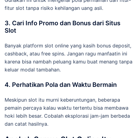
Gunakan ini untuk mengenal pola permainan dan fitur-
fitur slot tanpa risiko kehilangan uang asli.
3. Cari Info Promo dan Bonus dari Situs
Slot
Banyak platform slot online yang kasih bonus deposit,
cashback, atau free spins. Jangan ragu manfaatin ini
karena bisa nambah peluang kamu buat menang tanpa
keluar modal tambahan.
4. Perhatikan Pola dan Waktu Bermain
Meskipun slot itu murni keberuntungan, beberapa
pemain percaya kalau waktu tertentu bisa membawa
hoki lebih besar. Cobalah eksplorasi jam-jam berbeda
dan catat hasilnya.