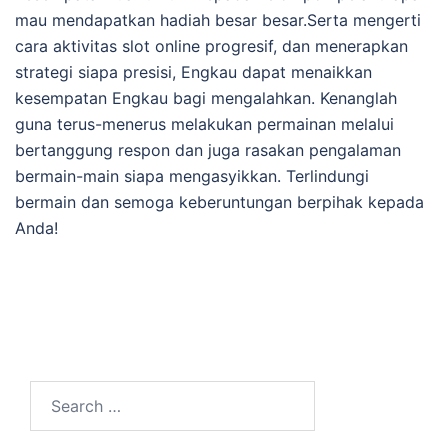
mau mendapatkan hadiah besar besar.Serta mengerti
cara aktivitas slot online progresif, dan menerapkan
strategi siapa presisi, Engkau dapat menaikkan
kesempatan Engkau bagi mengalahkan. Kenanglah
guna terus-menerus melakukan permainan melalui
bertanggung respon dan juga rasakan pengalaman
bermain-main siapa mengasyikkan. Terlindungi
bermain dan semoga keberuntungan berpihak kepada
Anda!
Search
for: