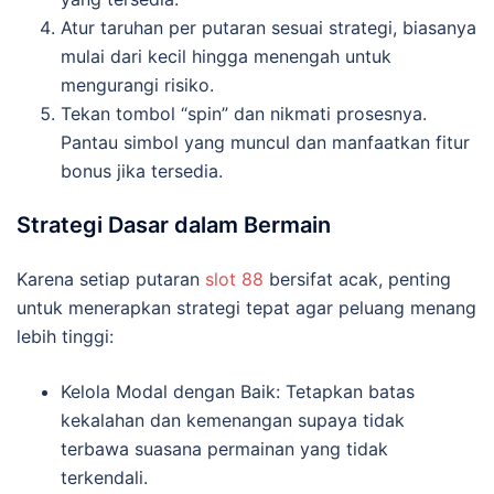
Atur taruhan per putaran sesuai strategi, biasanya
mulai dari kecil hingga menengah untuk
mengurangi risiko.
Tekan tombol “spin” dan nikmati prosesnya.
Pantau simbol yang muncul dan manfaatkan fitur
bonus jika tersedia.
Strategi Dasar dalam Bermain
Karena setiap putaran
slot 88
bersifat acak, penting
untuk menerapkan strategi tepat agar peluang menang
lebih tinggi:
Kelola Modal dengan Baik: Tetapkan batas
kekalahan dan kemenangan supaya tidak
terbawa suasana permainan yang tidak
terkendali.