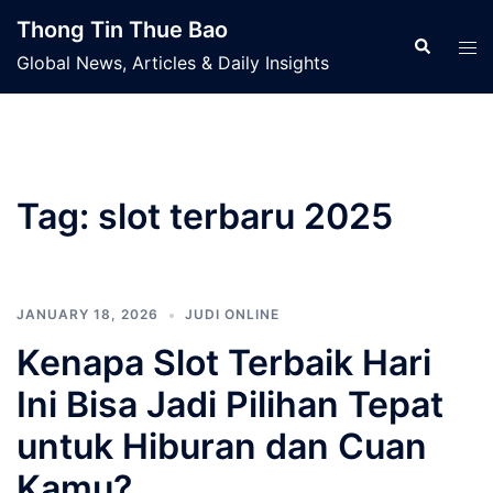
Skip
Thong Tin Thue Bao
to
Search
Tog
Global News, Articles & Daily Insights
content
men
Tag:
slot terbaru 2025
JANUARY 18, 2026
JUDI ONLINE
Kenapa Slot Terbaik Hari
Ini Bisa Jadi Pilihan Tepat
untuk Hiburan dan Cuan
Kamu?