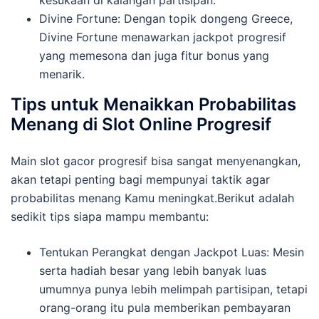
kesukaan di kalangan partisipan.
Divine Fortune: Dengan topik dongeng Greece,
Divine Fortune menawarkan jackpot progresif
yang memesona dan juga fitur bonus yang
menarik.
Tips untuk Menaikkan Probabilitas
Menang di Slot Online Progresif
Main slot gacor progresif bisa sangat menyenangkan,
akan tetapi penting bagi mempunyai taktik agar
probabilitas menang Kamu meningkat.Berikut adalah
sedikit tips siapa mampu membantu:
Tentukan Perangkat dengan Jackpot Luas: Mesin
serta hadiah besar yang lebih banyak luas
umumnya punya lebih melimpah partisipan, tetapi
orang-orang itu pula memberikan pembayaran