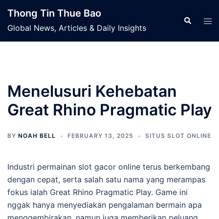
Skip
Thong Tin Thue Bao
to
Search
Tog
Global News, Articles & Daily Insights
content
men
Menelusuri Kehebatan
Great Rhino Pragmatic Play
BY
NOAH BELL
FEBRUARY 13, 2025
SITUS SLOT ONLINE
Industri permainan slot gacor online terus berkembang
dengan cepat, serta salah satu nama yang merampas
fokus ialah Great Rhino Pragmatic Play. Game ini
nggak hanya menyediakan pengalaman bermain apa
menggembirakan, namun juga memberikan peluang