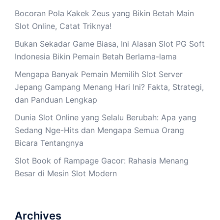
Bocoran Pola Kakek Zeus yang Bikin Betah Main
Slot Online, Catat Triknya!
Bukan Sekadar Game Biasa, Ini Alasan Slot PG Soft
Indonesia Bikin Pemain Betah Berlama-lama
Mengapa Banyak Pemain Memilih Slot Server
Jepang Gampang Menang Hari Ini? Fakta, Strategi,
dan Panduan Lengkap
Dunia Slot Online yang Selalu Berubah: Apa yang
Sedang Nge-Hits dan Mengapa Semua Orang
Bicara Tentangnya
Slot Book of Rampage Gacor: Rahasia Menang
Besar di Mesin Slot Modern
Archives