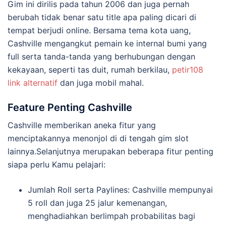
Gim ini dirilis pada tahun 2006 dan juga pernah
berubah tidak benar satu title apa paling dicari di
tempat berjudi online. Bersama tema kota uang,
Cashville mengangkut pemain ke internal bumi yang
full serta tanda-tanda yang berhubungan dengan
kekayaan, seperti tas duit, rumah berkilau,
petir108
link alternatif
dan juga mobil mahal.
Feature Penting Cashville
Cashville memberikan aneka fitur yang
menciptakannya menonjol di di tengah gim slot
lainnya.Selanjutnya merupakan beberapa fitur penting
siapa perlu Kamu pelajari:
Jumlah Roll serta Paylines: Cashville mempunyai
5 roll dan juga 25 jalur kemenangan,
menghadiahkan berlimpah probabilitas bagi