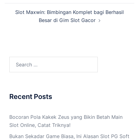
Slot Maxwin: Bimbingan Komplet bagi Berhasil
Besar di Gim Slot Gacor
Search
for:
Recent Posts
Bocoran Pola Kakek Zeus yang Bikin Betah Main
Slot Online, Catat Triknya!
Bukan Sekadar Game Biasa, Ini Alasan Slot PG Soft