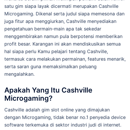
satu gim siapa layak dicermati merupakan Cashville
Microgaming. Dikenal serta judul siapa memesona dan
juga fitur apa menggiurkan, Cashville menyediakan
pengetahuan bermain-main apa tak sekedar
menggembirakan namun pula berpotensi memberikan
profit besar. Karangan ini akan mendiskusikan semua
hal siapa perlu Kamu pelajari tentang Cashville,
termasuk cara melakukan permainan, features menarik,
serta saran guna memaksimalkan peluang
mengalahkan.
Apakah Yang Itu Cashville
Microgaming?
Cashville adalah gim slot online yang dimajukan
dengan Microgaming, tidak benar no.1 penyedia device
software terkemuka di sektor industri judi di internet.