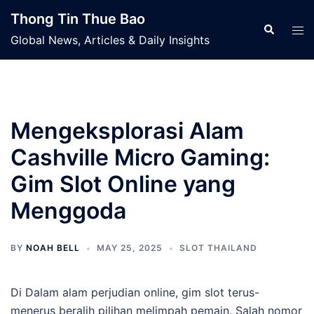
Skip
Thong Tin Thue Bao
to
Search
Tog
Global News, Articles & Daily Insights
content
men
Mengeksplorasi Alam
Cashville Micro Gaming:
Gim Slot Online yang
Menggoda
BY
NOAH BELL
MAY 25, 2025
SLOT THAILAND
Di Dalam alam perjudian online, gim slot terus-
menerus beralih pilihan melimpah pemain. Salah nomor