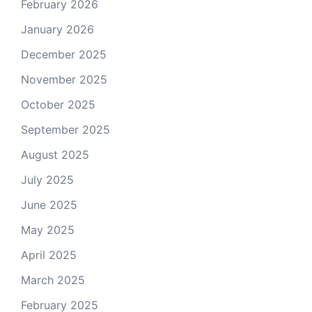
February 2026
January 2026
December 2025
November 2025
October 2025
September 2025
August 2025
July 2025
June 2025
May 2025
April 2025
March 2025
February 2025