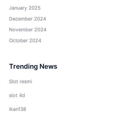
January 2025
December 2024
November 2024
October 2024
Trending News
Slot resmi
slot 4d
ikan138