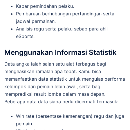
Kabar pemindahan pelaku.
Pembaruan berhubungan pertandingan serta
jadwal permainan.
Analisis regu serta pelaku sebab para ahli
eSports.
Menggunakan Informasi Statistik
Data angka ialah salah satu alat terbagus bagi
menghasilkan ramalan apa tepat. Kamu bisa
memanfaatkan data statistik untuk mengulas performa
kelompok dan pemain lebih awal, serta bagi
memprediksi result lomba dalam masa depan.
Beberapa data data siapa perlu dicermati termasuk:
Win rate (persentase kemenangan) regu dan juga
pemain.