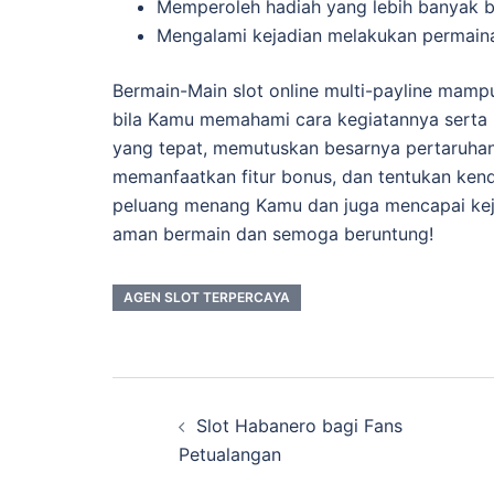
Memperoleh hadiah yang lebih banyak b
Mengalami kejadian melakukan permainan
Bermain-Main slot online multi-payline ma
bila Kamu memahami cara kegiatannya serta
yang tepat, memutuskan besarnya pertaruhan 
memanfaatkan fitur bonus, dan tentukan kend
peluang menang Kamu dan juga mencapai keja
aman bermain dan semoga beruntung!
AGEN SLOT TERPERCAYA
Post
Slot Habanero bagi Fans
navigation
Petualangan