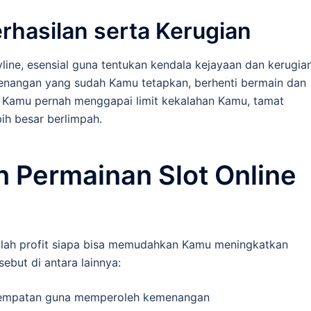
erhasilan serta Kerugian
line, esensial guna tentukan kendala kejayaan dan kerugia
enangan yang sudah Kamu tetapkan, berhenti bermain dan
ka Kamu pernah menggapai limit kekalahan Kamu, tamat
ih besar berlimpah.
 Permainan Slot Online
umlah profit siapa bisa memudahkan Kamu meningkatkan
ebut di antara lainnya:
sempatan guna memperoleh kemenangan