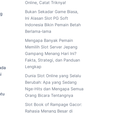
Online, Catat Triknya!
Bukan Sekadar Game Biasa,
ng
Ini Alasan Slot PG Soft
Indonesia Bikin Pemain Betah
Berlama-lama
Mengapa Banyak Pemain
Memilih Slot Server Jepang
Gampang Menang Hari Ini?
Fakta, Strategi, dan Panduan
Lengkap
ada
i
Dunia Slot Online yang Selalu
Berubah: Apa yang Sedang
Nge-Hits dan Mengapa Semua
atu
Orang Bicara Tentangnya
Slot Book of Rampage Gacor:
Rahasia Menang Besar di