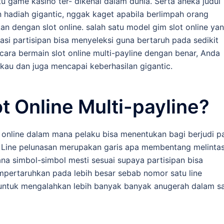
u game kasino ter- dikenal dalam dunia. Serta aneka judul
hadiah gigantic, nggak kaget apabila berlimpah orang
n dengan slot online. salah satu model gim slot online ya
okasi partisipan bisa menyeleksi guna bertaruh pada sedikit
ara bermain slot online multi-payline dengan benar, Anda
u dan juga mencapai keberhasilan gigantic.
t Online Multi-payline?
ot online dalam mana pelaku bisa menentukan bagi berjudi p
. Line pelunasan merupakan garis apa membentang melintas
na simbol-simbol mesti sesuai supaya partisipan bisa
pertaruhkan pada lebih besar sebab nomor satu line
untuk mengalahkan lebih banyak banyak anugerah dalam s