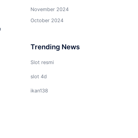
November 2024
October 2024
n
Trending News
Slot resmi
slot 4d
ikan138