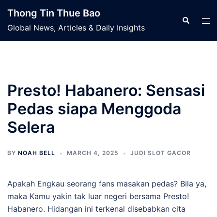
Skip
Thong Tin Thue Bao
to
Search
Tog
Global News, Articles & Daily Insights
content
men
Presto! Habanero: Sensasi
Pedas siapa Menggoda
Selera
BY
NOAH BELL
MARCH 4, 2025
JUDI SLOT GACOR
Apakah Engkau seorang fans masakan pedas? Bila ya,
maka Kamu yakin tak luar negeri bersama Presto!
Habanero. Hidangan ini terkenal disebabkan cita