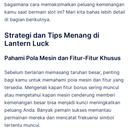
bagaimana cara memaksimalkan peluang kemenangan
kamu saat bermain slot ini? Mari kita bahas lebih detail
di bagian berikutnya.
Strategi dan Tips Menang di
Lantern Luck
Pahami Pola Mesin dan Fitur-Fitur Khusus
Sebelum berlarian memasang taruhan besar, penting
bagi kamu untuk memahami pola mesin dan fitur yang
tersedia. Mengenali kapan fitur bonus sering muncul
atau mengetahui kapan mesin cenderung memberi
kemenangan besar bisa menjadi kunci meningkatkan
peluang Anda. Banyak pemain sukses memantau
permainan mereka dan mencatat frekuensi simbol
tertentu muncul.