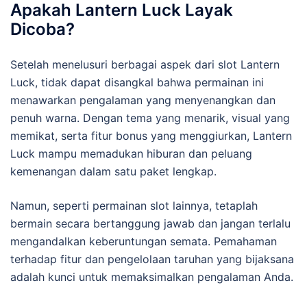
Apakah Lantern Luck Layak
Dicoba?
Setelah menelusuri berbagai aspek dari slot Lantern
Luck, tidak dapat disangkal bahwa permainan ini
menawarkan pengalaman yang menyenangkan dan
penuh warna. Dengan tema yang menarik, visual yang
memikat, serta fitur bonus yang menggiurkan, Lantern
Luck mampu memadukan hiburan dan peluang
kemenangan dalam satu paket lengkap.
Namun, seperti permainan slot lainnya, tetaplah
bermain secara bertanggung jawab dan jangan terlalu
mengandalkan keberuntungan semata. Pemahaman
terhadap fitur dan pengelolaan taruhan yang bijaksana
adalah kunci untuk memaksimalkan pengalaman Anda.