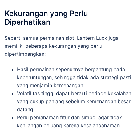
Kekurangan yang Perlu
Diperhatikan
Seperti semua permainan slot, Lantern Luck juga
memiliki beberapa kekurangan yang perlu
dipertimbangkan:
Hasil permainan sepenuhnya bergantung pada
keberuntungan, sehingga tidak ada strategi pasti
yang menjamin kemenangan.
Volatilitas tinggi dapat berarti periode kekalahan
yang cukup panjang sebelum kemenangan besar
datang.
Perlu pemahaman fitur dan simbol agar tidak
kehilangan peluang karena kesalahpahaman.