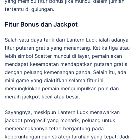
yang memicu fitur bonus jika muncul dalam jumlah
tertentu di gulungan.
Fitur Bonus dan Jackpot
Salah satu daya tarik dari Lantern Luck ialah adanya
fitur putaran gratis yang menantang. Ketika tiga atau
lebih simbol Scatter muncul di layar, pemain akan
mendapat kesempatan mendapatkan putaran gratis
dengan peluang kemenangan ganda. Selain itu, ada
mini game yang diaktifkan selama fitur ini,
memungkinkan pemain mengumpulkan poin dan
meraih jackpot kecil atau besar.
Sayangnya, meskipun Lantern Luck menawarkan
jackpot progresif yang menarik, peluang untuk
memenangkannya tetap bergantung pada
keberuntungan dan strategi taruhan yang tepat. Jadi,