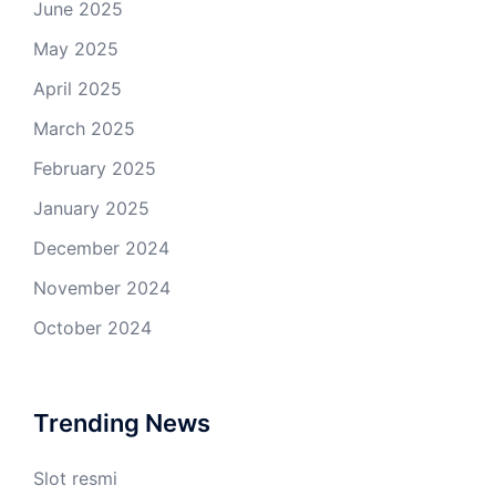
June 2025
May 2025
April 2025
March 2025
February 2025
January 2025
December 2024
November 2024
October 2024
Trending News
Slot resmi