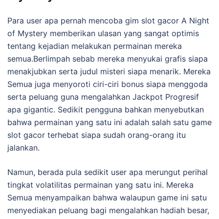
Para user apa pernah mencoba gim slot gacor A Night
of Mystery memberikan ulasan yang sangat optimis
tentang kejadian melakukan permainan mereka
semua.Berlimpah sebab mereka menyukai grafis siapa
menakjubkan serta judul misteri siapa menarik. Mereka
Semua juga menyoroti ciri-ciri bonus siapa menggoda
serta peluang guna mengalahkan Jackpot Progresif
apa gigantic. Sedikit pengguna bahkan menyebutkan
bahwa permainan yang satu ini adalah salah satu game
slot gacor terhebat siapa sudah orang-orang itu
jalankan.
Namun, berada pula sedikit user apa merungut perihal
tingkat volatilitas permainan yang satu ini. Mereka
Semua menyampaikan bahwa walaupun game ini satu
menyediakan peluang bagi mengalahkan hadiah besar,