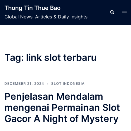
Skip
Thong Tin Thue Bao
to
Search
Tog
Global News, Articles & Daily Insights
content
men
Tag:
link slot terbaru
DECEMBER 21, 2024
SLOT INDONESIA
Penjelasan Mendalam
mengenai Permainan Slot
Gacor A Night of Mystery