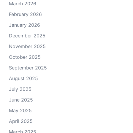
March 2026
February 2026
January 2026
December 2025
November 2025
October 2025
September 2025
August 2025
July 2025
June 2025
May 2025
April 2025
March 2025