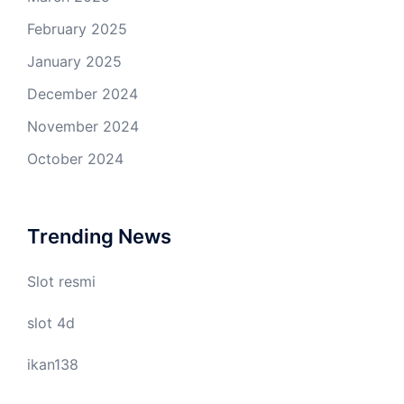
February 2025
January 2025
December 2024
November 2024
October 2024
Trending News
Slot resmi
slot 4d
ikan138