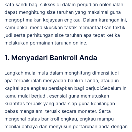
kata sandi bagi sukses di dalam perjudian onlen ialah
dapat menghitung size taruhan yang maksimal guna
mengoptimalkan kejayaan engkau. Dalam karangan ini,
kami bakal mendiskusikan taktik memanfaatkan taktik
judi serta perhitungan size taruhan apa tepat ketika
melakukan permainan taruhan online.
1. Menyadari Bankroll Anda
Langkah mula-mula dalam menghitung dimensi judi
apa terbaik ialah menyadari bankroll anda, ataupun
kapital apa engkau persiapkan bagi berjudi.Sebelum Ini
kamu mulai berjudi, esensial guna memutuskan
kuantitas terbaik yang anda siap guna kehilangan
bebas mengalami terusik secara moneter. Serta
mengenal batas bankroll engkau, engkau mampu
menilai bahaya dan menyusun pertaruhan anda dengan