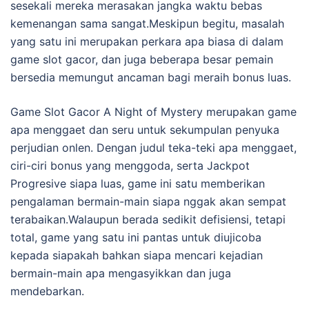
sesekali mereka merasakan jangka waktu bebas
kemenangan sama sangat.Meskipun begitu, masalah
yang satu ini merupakan perkara apa biasa di dalam
game slot gacor, dan juga beberapa besar pemain
bersedia memungut ancaman bagi meraih bonus luas.
Game Slot Gacor A Night of Mystery merupakan game
apa menggaet dan seru untuk sekumpulan penyuka
perjudian onlen. Dengan judul teka-teki apa menggaet,
ciri-ciri bonus yang menggoda, serta Jackpot
Progresive siapa luas, game ini satu memberikan
pengalaman bermain-main siapa nggak akan sempat
terabaikan.Walaupun berada sedikit defisiensi, tetapi
total, game yang satu ini pantas untuk diujicoba
kepada siapakah bahkan siapa mencari kejadian
bermain-main apa mengasyikkan dan juga
mendebarkan.