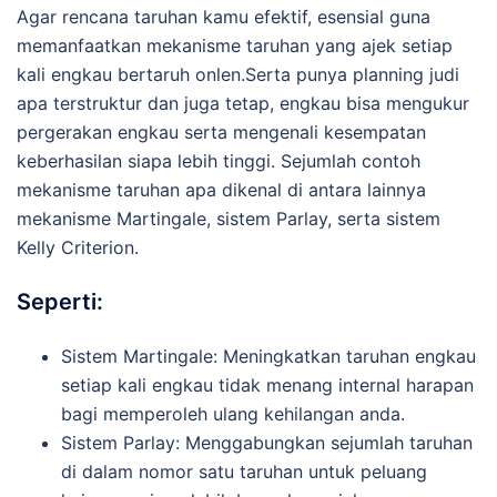
Agar rencana taruhan kamu efektif, esensial guna
memanfaatkan mekanisme taruhan yang ajek setiap
kali engkau bertaruh onlen.Serta punya planning judi
apa terstruktur dan juga tetap, engkau bisa mengukur
pergerakan engkau serta mengenali kesempatan
keberhasilan siapa lebih tinggi. Sejumlah contoh
mekanisme taruhan apa dikenal di antara lainnya
mekanisme Martingale, sistem Parlay, serta sistem
Kelly Criterion.
Seperti:
Sistem Martingale: Meningkatkan taruhan engkau
setiap kali engkau tidak menang internal harapan
bagi memperoleh ulang kehilangan anda.
Sistem Parlay: Menggabungkan sejumlah taruhan
di dalam nomor satu taruhan untuk peluang