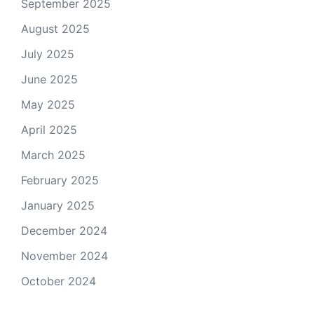
September 2025
August 2025
July 2025
June 2025
May 2025
April 2025
March 2025
February 2025
January 2025
December 2024
November 2024
October 2024