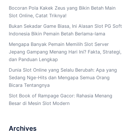
Bocoran Pola Kakek Zeus yang Bikin Betah Main
Slot Online, Catat Triknya!
Bukan Sekadar Game Biasa, Ini Alasan Slot PG Soft
Indonesia Bikin Pemain Betah Berlama-lama
Mengapa Banyak Pemain Memilih Slot Server
Jepang Gampang Menang Hari Ini? Fakta, Strategi,
dan Panduan Lengkap
Dunia Slot Online yang Selalu Berubah: Apa yang
Sedang Nge-Hits dan Mengapa Semua Orang
Bicara Tentangnya
Slot Book of Rampage Gacor: Rahasia Menang
Besar di Mesin Slot Modern
Archives