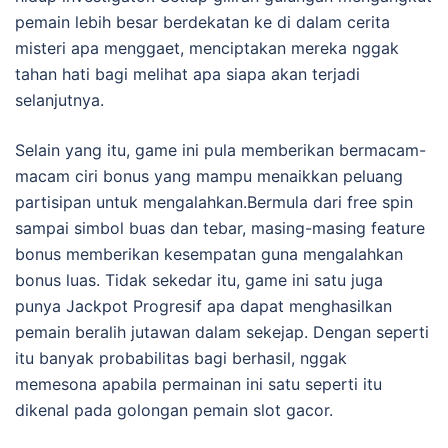
pemain lebih besar berdekatan ke di dalam cerita
misteri apa menggaet, menciptakan mereka nggak
tahan hati bagi melihat apa siapa akan terjadi
selanjutnya.
Selain yang itu, game ini pula memberikan bermacam-
macam ciri bonus yang mampu menaikkan peluang
partisipan untuk mengalahkan.Bermula dari free spin
sampai simbol buas dan tebar, masing-masing feature
bonus memberikan kesempatan guna mengalahkan
bonus luas. Tidak sekedar itu, game ini satu juga
punya Jackpot Progresif apa dapat menghasilkan
pemain beralih jutawan dalam sekejap. Dengan seperti
itu banyak probabilitas bagi berhasil, nggak
memesona apabila permainan ini satu seperti itu
dikenal pada golongan pemain slot gacor.