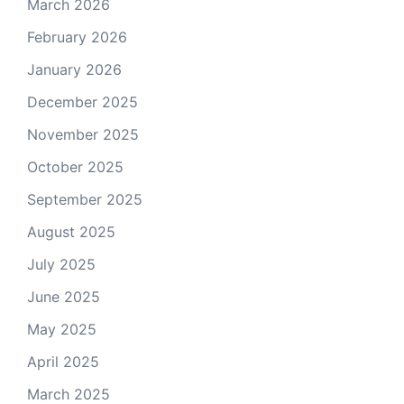
March 2026
February 2026
January 2026
December 2025
November 2025
October 2025
September 2025
August 2025
July 2025
June 2025
May 2025
April 2025
March 2025