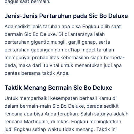
bagus saat bermain.
Jenis-Jenis Pertaruhan pada Sic Bo Deluxe
Ada sedikit jenis taruhan apa bisa Engkau pilih saat
bermain Sic Bo Deluxe. Di di antaranya ialah
pertaruhan gigantic mungil, ganjil genap, serta
pertaruhan gabungan nomor.Tiap model taruhan
mempunyai probabilitas keberhasilan siapa berbeda-
beda, maka dari itu vital untuk menentukan judi apa
pantas bersama taktik Anda.
Taktik Menang Bermain Sic Bo Deluxe
Untuk memperbaiki kesempatan berhasil Kamu di
dalam bermain-main Sic Bo Deluxe, berada sedikit
rencana apa bisa Anda terapkan. Salah satunya adalah
rencana Martingale, di lokasi Engkau meningkatkan
judi Engkau setiap waktu tidak menang. Taktik ini