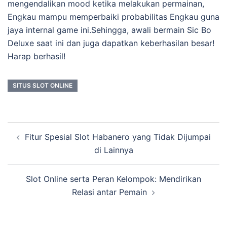
mengendalikan mood ketika melakukan permainan,
Engkau mampu memperbaiki probabilitas Engkau guna
jaya internal game ini.Sehingga, awali bermain Sic Bo
Deluxe saat ini dan juga dapatkan keberhasilan besar!
Harap berhasil!
SITUS SLOT ONLINE
Post
Fitur Spesial Slot Habanero yang Tidak Dijumpai
navigation
di Lainnya
Slot Online serta Peran Kelompok: Mendirikan
Relasi antar Pemain