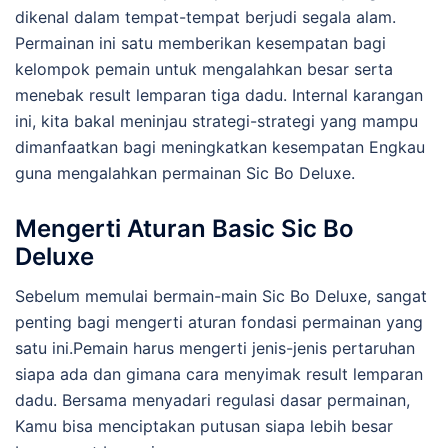
dikenal dalam tempat-tempat berjudi segala alam.
Permainan ini satu memberikan kesempatan bagi
kelompok pemain untuk mengalahkan besar serta
menebak result lemparan tiga dadu. Internal karangan
ini, kita bakal meninjau strategi-strategi yang mampu
dimanfaatkan bagi meningkatkan kesempatan Engkau
guna mengalahkan permainan Sic Bo Deluxe.
Mengerti Aturan Basic Sic Bo
Deluxe
Sebelum memulai bermain-main Sic Bo Deluxe, sangat
penting bagi mengerti aturan fondasi permainan yang
satu ini.Pemain harus mengerti jenis-jenis pertaruhan
siapa ada dan gimana cara menyimak result lemparan
dadu. Bersama menyadari regulasi dasar permainan,
Kamu bisa menciptakan putusan siapa lebih besar