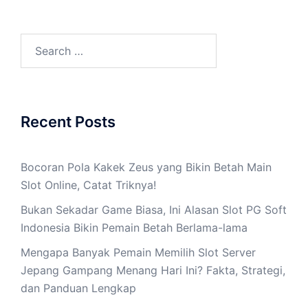
Search
for:
Recent Posts
Bocoran Pola Kakek Zeus yang Bikin Betah Main
Slot Online, Catat Triknya!
Bukan Sekadar Game Biasa, Ini Alasan Slot PG Soft
Indonesia Bikin Pemain Betah Berlama-lama
Mengapa Banyak Pemain Memilih Slot Server
Jepang Gampang Menang Hari Ini? Fakta, Strategi,
dan Panduan Lengkap