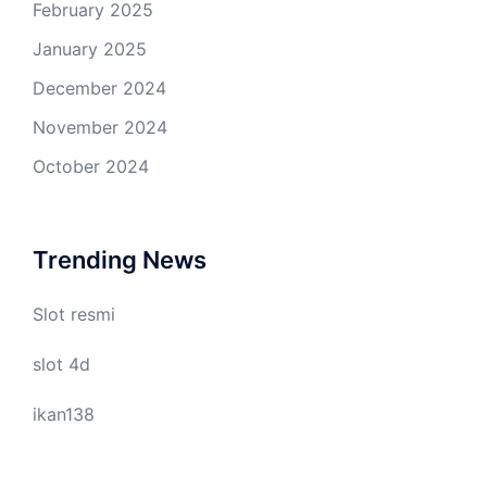
February 2025
January 2025
December 2024
November 2024
October 2024
Trending News
Slot resmi
slot 4d
ikan138