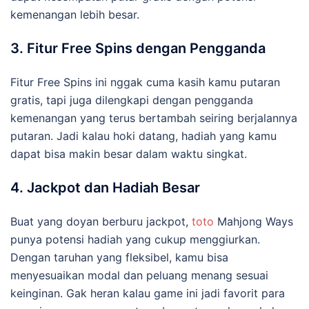
kemenangan lebih besar.
3. Fitur Free Spins dengan Pengganda
Fitur Free Spins ini nggak cuma kasih kamu putaran
gratis, tapi juga dilengkapi dengan pengganda
kemenangan yang terus bertambah seiring berjalannya
putaran. Jadi kalau hoki datang, hadiah yang kamu
dapat bisa makin besar dalam waktu singkat.
4. Jackpot dan Hadiah Besar
Buat yang doyan berburu jackpot,
toto
Mahjong Ways
punya potensi hadiah yang cukup menggiurkan.
Dengan taruhan yang fleksibel, kamu bisa
menyesuaikan modal dan peluang menang sesuai
keinginan. Gak heran kalau game ini jadi favorit para