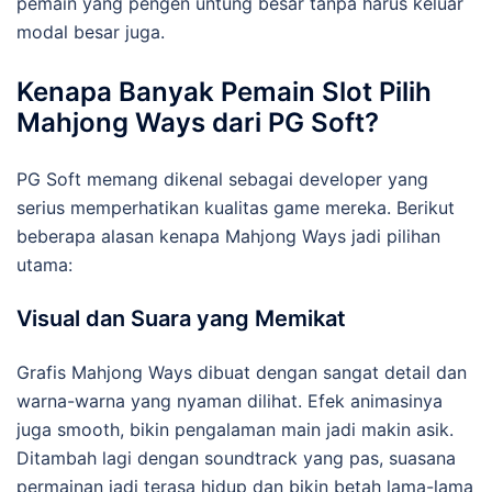
pemain yang pengen untung besar tanpa harus keluar
modal besar juga.
Kenapa Banyak Pemain Slot Pilih
Mahjong Ways dari PG Soft?
PG Soft memang dikenal sebagai developer yang
serius memperhatikan kualitas game mereka. Berikut
beberapa alasan kenapa Mahjong Ways jadi pilihan
utama:
Visual dan Suara yang Memikat
Grafis Mahjong Ways dibuat dengan sangat detail dan
warna-warna yang nyaman dilihat. Efek animasinya
juga smooth, bikin pengalaman main jadi makin asik.
Ditambah lagi dengan soundtrack yang pas, suasana
permainan jadi terasa hidup dan bikin betah lama-lama