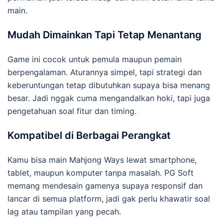
main.
Mudah Dimainkan Tapi Tetap Menantang
Game ini cocok untuk pemula maupun pemain
berpengalaman. Aturannya simpel, tapi strategi dan
keberuntungan tetap dibutuhkan supaya bisa menang
besar. Jadi nggak cuma mengandalkan hoki, tapi juga
pengetahuan soal fitur dan timing.
Kompatibel di Berbagai Perangkat
Kamu bisa main Mahjong Ways lewat smartphone,
tablet, maupun komputer tanpa masalah. PG Soft
memang mendesain gamenya supaya responsif dan
lancar di semua platform, jadi gak perlu khawatir soal
lag atau tampilan yang pecah.