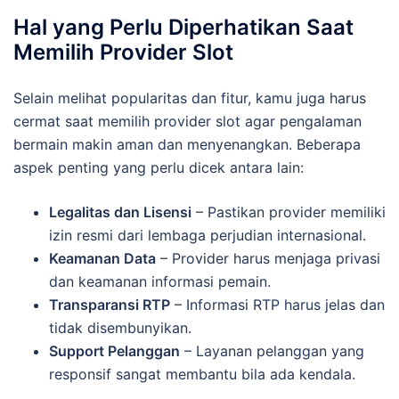
Hal yang Perlu Diperhatikan Saat
Memilih Provider Slot
Selain melihat popularitas dan fitur, kamu juga harus
cermat saat memilih provider slot agar pengalaman
bermain makin aman dan menyenangkan. Beberapa
aspek penting yang perlu dicek antara lain:
Legalitas dan Lisensi
– Pastikan provider memiliki
izin resmi dari lembaga perjudian internasional.
Keamanan Data
– Provider harus menjaga privasi
dan keamanan informasi pemain.
Transparansi RTP
– Informasi RTP harus jelas dan
tidak disembunyikan.
Support Pelanggan
– Layanan pelanggan yang
responsif sangat membantu bila ada kendala.