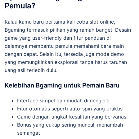
Pemula?
Kalau kamu baru pertama kali coba slot online,
Bgaming termasuk pilihan yang ramah banget. Desain
game yang user-friendly dan fitur panduan di
dalamnya membantu pemula memahami cara main
dengan cepat. Selain itu, tersedia juga mode demo
yang memungkinkan eksplorasi tanpa harus taruhan
uang asli terlebih dulu.
Kelebihan Bgaming untuk Pemain Baru
Interface simpel dan mudah dimengerti
Fitur otomatis seperti auto-spin yang praktis
Game dengan tingkat kesulitan yang bervariasi
Bonus yang cukup sering muncul, menambah
semangat