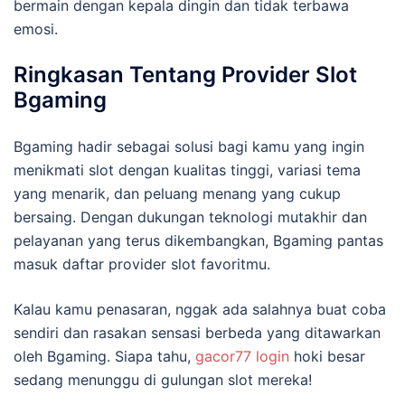
bermain dengan kepala dingin dan tidak terbawa
emosi.
Ringkasan Tentang Provider Slot
Bgaming
Bgaming hadir sebagai solusi bagi kamu yang ingin
menikmati slot dengan kualitas tinggi, variasi tema
yang menarik, dan peluang menang yang cukup
bersaing. Dengan dukungan teknologi mutakhir dan
pelayanan yang terus dikembangkan, Bgaming pantas
masuk daftar provider slot favoritmu.
Kalau kamu penasaran, nggak ada salahnya buat coba
sendiri dan rasakan sensasi berbeda yang ditawarkan
oleh Bgaming. Siapa tahu,
gacor77 login
hoki besar
sedang menunggu di gulungan slot mereka!