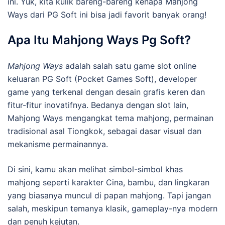
ini. Yuk, kita kulik bareng-bareng kenapa Mahjong
Ways dari PG Soft ini bisa jadi favorit banyak orang!
Apa Itu Mahjong Ways Pg Soft?
Mahjong Ways
adalah salah satu game slot online
keluaran PG Soft (Pocket Games Soft), developer
game yang terkenal dengan desain grafis keren dan
fitur-fitur inovatifnya. Bedanya dengan slot lain,
Mahjong Ways mengangkat tema mahjong, permainan
tradisional asal Tiongkok, sebagai dasar visual dan
mekanisme permainannya.
Di sini, kamu akan melihat simbol-simbol khas
mahjong seperti karakter Cina, bambu, dan lingkaran
yang biasanya muncul di papan mahjong. Tapi jangan
salah, meskipun temanya klasik, gameplay-nya modern
dan penuh kejutan.