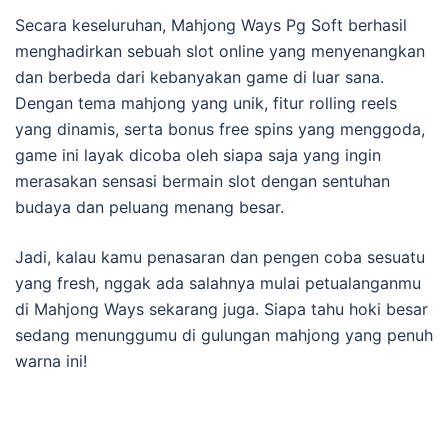
Secara keseluruhan, Mahjong Ways Pg Soft berhasil
menghadirkan sebuah slot online yang menyenangkan
dan berbeda dari kebanyakan game di luar sana.
Dengan tema mahjong yang unik, fitur rolling reels
yang dinamis, serta bonus free spins yang menggoda,
game ini layak dicoba oleh siapa saja yang ingin
merasakan sensasi bermain slot dengan sentuhan
budaya dan peluang menang besar.
Jadi, kalau kamu penasaran dan pengen coba sesuatu
yang fresh, nggak ada salahnya mulai petualanganmu
di Mahjong Ways sekarang juga. Siapa tahu hoki besar
sedang menunggumu di gulungan mahjong yang penuh
warna ini!