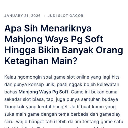
JANUARY 21, 2026
JUDI SLOT GACOR
Apa Sih Menariknya
Mahjong Ways Pg Soft
Hingga Bikin Banyak Orang
Ketagihan Main?
Kalau ngomongin soal game slot online yang lagi hits
dan punya konsep unik, pasti nggak boleh kelewatan
bahas
Mahjong Ways Pg Soft
. Game ini bukan cuma
sekadar slot biasa, tapi juga punya sentuhan budaya
Tiongkok yang kental banget. Jadi buat kamu yang
suka main game dengan tema berbeda dan gameplay
seru, wajib banget tahu lebih dalam tentang game satu