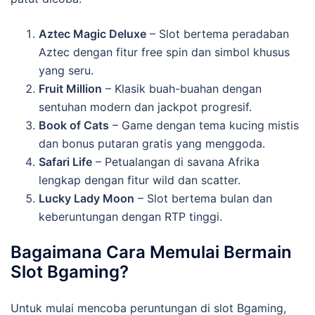
Aztec Magic Deluxe
– Slot bertema peradaban
Aztec dengan fitur free spin dan simbol khusus
yang seru.
Fruit Million
– Klasik buah-buahan dengan
sentuhan modern dan jackpot progresif.
Book of Cats
– Game dengan tema kucing mistis
dan bonus putaran gratis yang menggoda.
Safari Life
– Petualangan di savana Afrika
lengkap dengan fitur wild dan scatter.
Lucky Lady Moon
– Slot bertema bulan dan
keberuntungan dengan RTP tinggi.
Bagaimana Cara Memulai Bermain
Slot Bgaming?
Untuk mulai mencoba peruntungan di slot Bgaming,