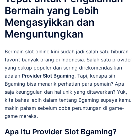
Bermain yang Lebih
Mengasyikkan dan
Menguntungkan
Bermain slot online kini sudah jadi salah satu hiburan
favorit banyak orang di Indonesia. Salah satu provider
yang cukup populer dan sering direkomendasikan
adalah
Provider Slot Bgaming
. Tapi, kenapa sih
Bgaming bisa menarik perhatian para pemain? Apa
saja keunggulan dan hal unik yang ditawarkan? Yuk,
kita bahas lebih dalam tentang Bgaming supaya kamu
makin paham sebelum coba peruntungan di game-
game mereka.
Apa Itu Provider Slot Bgaming?