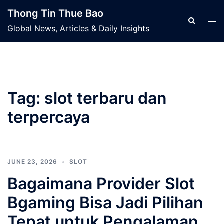
Skip
Thong Tin Thue Bao
to
Search
Tog
Global News, Articles & Daily Insights
content
men
Tag:
slot terbaru dan
terpercaya
JUNE 23, 2026
SLOT
Bagaimana Provider Slot
Bgaming Bisa Jadi Pilihan
Tepat untuk Pengalaman