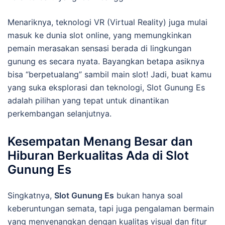
Menariknya, teknologi VR (Virtual Reality) juga mulai
masuk ke dunia slot online, yang memungkinkan
pemain merasakan sensasi berada di lingkungan
gunung es secara nyata. Bayangkan betapa asiknya
bisa “berpetualang” sambil main slot! Jadi, buat kamu
yang suka eksplorasi dan teknologi, Slot Gunung Es
adalah pilihan yang tepat untuk dinantikan
perkembangan selanjutnya.
Kesempatan Menang Besar dan
Hiburan Berkualitas Ada di Slot
Gunung Es
Singkatnya,
Slot Gunung Es
bukan hanya soal
keberuntungan semata, tapi juga pengalaman bermain
yang menyenangkan dengan kualitas visual dan fitur