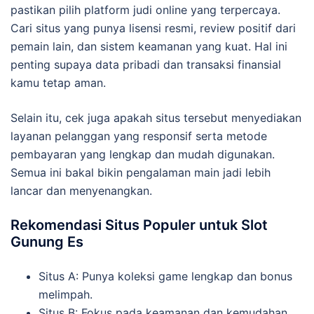
pastikan pilih platform judi online yang terpercaya.
Cari situs yang punya lisensi resmi, review positif dari
pemain lain, dan sistem keamanan yang kuat. Hal ini
penting supaya data pribadi dan transaksi finansial
kamu tetap aman.
Selain itu, cek juga apakah situs tersebut menyediakan
layanan pelanggan yang responsif serta metode
pembayaran yang lengkap dan mudah digunakan.
Semua ini bakal bikin pengalaman main jadi lebih
lancar dan menyenangkan.
Rekomendasi Situs Populer untuk Slot
Gunung Es
Situs A: Punya koleksi game lengkap dan bonus
melimpah.
Situs B: Fokus pada keamanan dan kemudahan