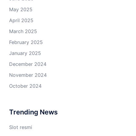
May 2025
April 2025
March 2025
February 2025
January 2025
December 2024
November 2024
October 2024
Trending News
Slot resmi