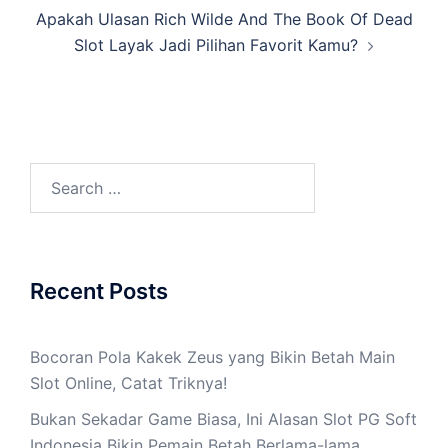
Apakah Ulasan Rich Wilde And The Book Of Dead
Slot Layak Jadi Pilihan Favorit Kamu?
Search
for:
Recent Posts
Bocoran Pola Kakek Zeus yang Bikin Betah Main
Slot Online, Catat Triknya!
Bukan Sekadar Game Biasa, Ini Alasan Slot PG Soft
Indonesia Bikin Pemain Betah Berlama-lama