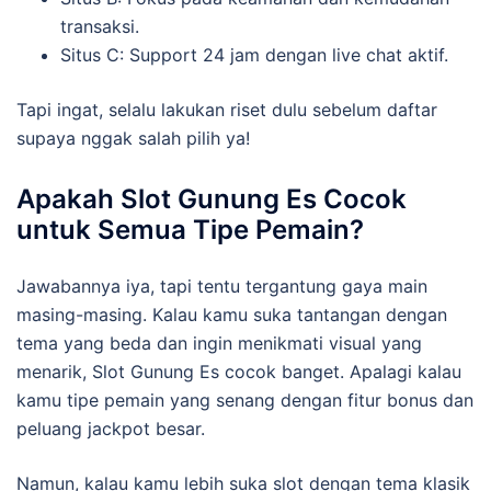
transaksi.
Situs C: Support 24 jam dengan live chat aktif.
Tapi ingat, selalu lakukan riset dulu sebelum daftar
supaya nggak salah pilih ya!
Apakah Slot Gunung Es Cocok
untuk Semua Tipe Pemain?
Jawabannya iya, tapi tentu tergantung gaya main
masing-masing. Kalau kamu suka tantangan dengan
tema yang beda dan ingin menikmati visual yang
menarik, Slot Gunung Es cocok banget. Apalagi kalau
kamu tipe pemain yang senang dengan fitur bonus dan
peluang jackpot besar.
Namun, kalau kamu lebih suka slot dengan tema klasik