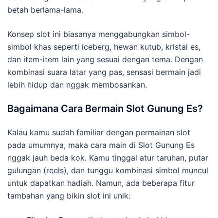
betah berlama-lama.
Konsep slot ini biasanya menggabungkan simbol-
simbol khas seperti iceberg, hewan kutub, kristal es,
dan item-item lain yang sesuai dengan tema. Dengan
kombinasi suara latar yang pas, sensasi bermain jadi
lebih hidup dan nggak membosankan.
Bagaimana Cara Bermain Slot Gunung Es?
Kalau kamu sudah familiar dengan permainan slot
pada umumnya, maka cara main di Slot Gunung Es
nggak jauh beda kok. Kamu tinggal atur taruhan, putar
gulungan (reels), dan tunggu kombinasi simbol muncul
untuk dapatkan hadiah. Namun, ada beberapa fitur
tambahan yang bikin slot ini unik: