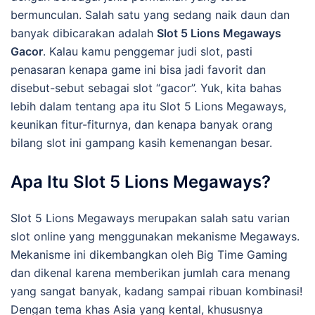
bermunculan. Salah satu yang sedang naik daun dan
banyak dibicarakan adalah
Slot 5 Lions Megaways
Gacor
. Kalau kamu penggemar judi slot, pasti
penasaran kenapa game ini bisa jadi favorit dan
disebut-sebut sebagai slot “gacor”. Yuk, kita bahas
lebih dalam tentang apa itu Slot 5 Lions Megaways,
keunikan fitur-fiturnya, dan kenapa banyak orang
bilang slot ini gampang kasih kemenangan besar.
Apa Itu Slot 5 Lions Megaways?
Slot 5 Lions Megaways merupakan salah satu varian
slot online yang menggunakan mekanisme Megaways.
Mekanisme ini dikembangkan oleh Big Time Gaming
dan dikenal karena memberikan jumlah cara menang
yang sangat banyak, kadang sampai ribuan kombinasi!
Dengan tema khas Asia yang kental, khususnya