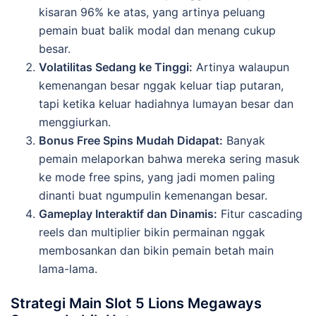
kisaran 96% ke atas, yang artinya peluang
pemain buat balik modal dan menang cukup
besar.
Volatilitas Sedang ke Tinggi:
Artinya walaupun
kemenangan besar nggak keluar tiap putaran,
tapi ketika keluar hadiahnya lumayan besar dan
menggiurkan.
Bonus Free Spins Mudah Didapat:
Banyak
pemain melaporkan bahwa mereka sering masuk
ke mode free spins, yang jadi momen paling
dinanti buat ngumpulin kemenangan besar.
Gameplay Interaktif dan Dinamis:
Fitur cascading
reels dan multiplier bikin permainan nggak
membosankan dan bikin pemain betah main
lama-lama.
Strategi Main Slot 5 Lions Megaways