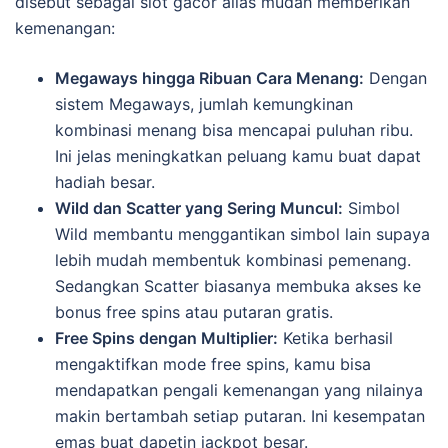
disebut sebagai slot gacor alias mudah memberikan
kemenangan:
Megaways hingga Ribuan Cara Menang:
Dengan
sistem Megaways, jumlah kemungkinan
kombinasi menang bisa mencapai puluhan ribu.
Ini jelas meningkatkan peluang kamu buat dapat
hadiah besar.
Wild dan Scatter yang Sering Muncul:
Simbol
Wild membantu menggantikan simbol lain supaya
lebih mudah membentuk kombinasi pemenang.
Sedangkan Scatter biasanya membuka akses ke
bonus free spins atau putaran gratis.
Free Spins dengan Multiplier:
Ketika berhasil
mengaktifkan mode free spins, kamu bisa
mendapatkan pengali kemenangan yang nilainya
makin bertambah setiap putaran. Ini kesempatan
emas buat dapetin jackpot besar.