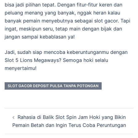
bisa jadi pilihan tepat. Dengan fitur-fitur keren dan
peluang menang yang banyak, nggak heran kalau
banyak pemain menyebutnya sebagai slot gacor. Tapi
ingat, meskipun seru, tetap main dengan bijak dan
jangan sampai kebablasan ya!
Jadi, sudah siap mencoba keberuntunganmu dengan
Slot 5 Lions Megaways? Semoga hoki selalu
menyertaimu!
SLOT GACOR DEPOSIT PULSA TANPA POTONGAN
Post
Rahasia di Balik Slot Spin Jam Hoki yang Bikin
navigation
Pemain Betah dan Ingin Terus Coba Peruntungan