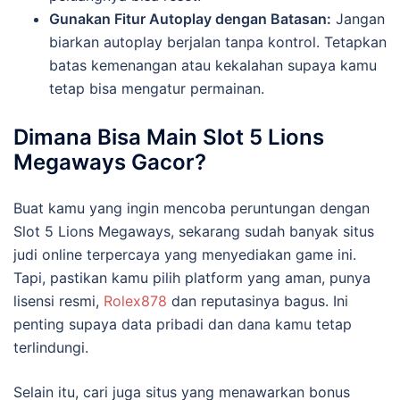
Gunakan Fitur Autoplay dengan Batasan:
Jangan
biarkan autoplay berjalan tanpa kontrol. Tetapkan
batas kemenangan atau kekalahan supaya kamu
tetap bisa mengatur permainan.
Dimana Bisa Main Slot 5 Lions
Megaways Gacor?
Buat kamu yang ingin mencoba peruntungan dengan
Slot 5 Lions Megaways, sekarang sudah banyak situs
judi online terpercaya yang menyediakan game ini.
Tapi, pastikan kamu pilih platform yang aman, punya
lisensi resmi,
Rolex878
dan reputasinya bagus. Ini
penting supaya data pribadi dan dana kamu tetap
terlindungi.
Selain itu, cari juga situs yang menawarkan bonus