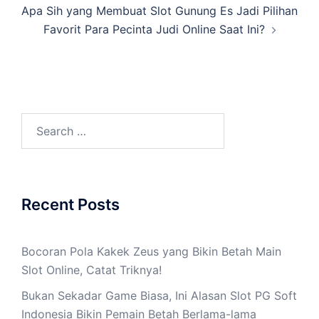
Apa Sih yang Membuat Slot Gunung Es Jadi Pilihan
Favorit Para Pecinta Judi Online Saat Ini?
Search
for:
Recent Posts
Bocoran Pola Kakek Zeus yang Bikin Betah Main
Slot Online, Catat Triknya!
Bukan Sekadar Game Biasa, Ini Alasan Slot PG Soft
Indonesia Bikin Pemain Betah Berlama-lama