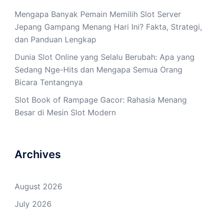
Mengapa Banyak Pemain Memilih Slot Server
Jepang Gampang Menang Hari Ini? Fakta, Strategi,
dan Panduan Lengkap
Dunia Slot Online yang Selalu Berubah: Apa yang
Sedang Nge-Hits dan Mengapa Semua Orang
Bicara Tentangnya
Slot Book of Rampage Gacor: Rahasia Menang
Besar di Mesin Slot Modern
Archives
August 2026
July 2026