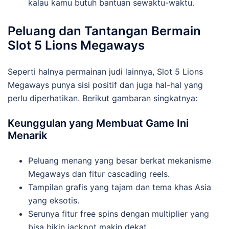
kalau kamu butuh bantuan sewaktu-waktu.
Peluang dan Tantangan Bermain
Slot 5 Lions Megaways
Seperti halnya permainan judi lainnya, Slot 5 Lions
Megaways punya sisi positif dan juga hal-hal yang
perlu diperhatikan. Berikut gambaran singkatnya:
Keunggulan yang Membuat Game Ini
Menarik
Peluang menang yang besar berkat mekanisme
Megaways dan fitur cascading reels.
Tampilan grafis yang tajam dan tema khas Asia
yang eksotis.
Serunya fitur free spins dengan multiplier yang
bisa bikin jackpot makin dekat.