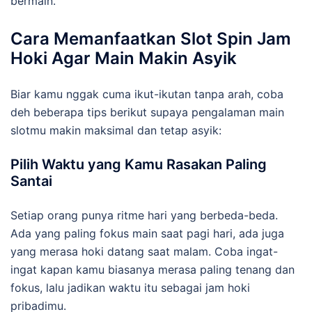
bermain.
Cara Memanfaatkan Slot Spin Jam
Hoki Agar Main Makin Asyik
Biar kamu nggak cuma ikut-ikutan tanpa arah, coba
deh beberapa tips berikut supaya pengalaman main
slotmu makin maksimal dan tetap asyik:
Pilih Waktu yang Kamu Rasakan Paling
Santai
Setiap orang punya ritme hari yang berbeda-beda.
Ada yang paling fokus main saat pagi hari, ada juga
yang merasa hoki datang saat malam. Coba ingat-
ingat kapan kamu biasanya merasa paling tenang dan
fokus, lalu jadikan waktu itu sebagai jam hoki
pribadimu.