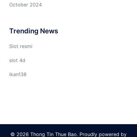
October 2024
Trending News
Slot resmi
slot 4d
ikan138
© 2026 Thong Tin Thue Bao. Proudly powered by