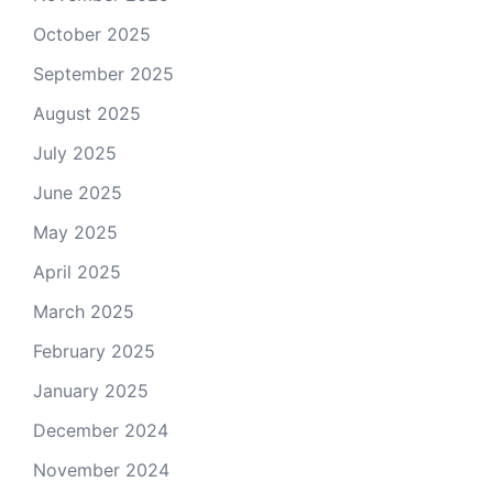
October 2025
September 2025
August 2025
July 2025
June 2025
May 2025
April 2025
March 2025
February 2025
January 2025
December 2024
November 2024