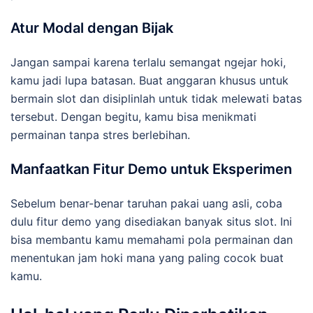
Atur Modal dengan Bijak
Jangan sampai karena terlalu semangat ngejar hoki,
kamu jadi lupa batasan. Buat anggaran khusus untuk
bermain slot dan disiplinlah untuk tidak melewati batas
tersebut. Dengan begitu, kamu bisa menikmati
permainan tanpa stres berlebihan.
Manfaatkan Fitur Demo untuk Eksperimen
Sebelum benar-benar taruhan pakai uang asli, coba
dulu fitur demo yang disediakan banyak situs slot. Ini
bisa membantu kamu memahami pola permainan dan
menentukan jam hoki mana yang paling cocok buat
kamu.