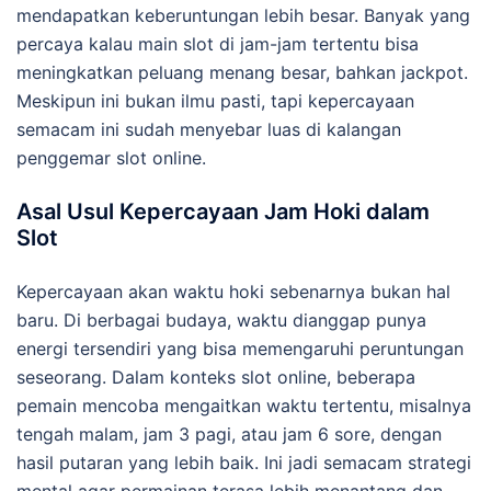
mendapatkan keberuntungan lebih besar. Banyak yang
percaya kalau main slot di jam-jam tertentu bisa
meningkatkan peluang menang besar, bahkan jackpot.
Meskipun ini bukan ilmu pasti, tapi kepercayaan
semacam ini sudah menyebar luas di kalangan
penggemar slot online.
Asal Usul Kepercayaan Jam Hoki dalam
Slot
Kepercayaan akan waktu hoki sebenarnya bukan hal
baru. Di berbagai budaya, waktu dianggap punya
energi tersendiri yang bisa memengaruhi peruntungan
seseorang. Dalam konteks slot online, beberapa
pemain mencoba mengaitkan waktu tertentu, misalnya
tengah malam, jam 3 pagi, atau jam 6 sore, dengan
hasil putaran yang lebih baik. Ini jadi semacam strategi
mental agar permainan terasa lebih menantang dan