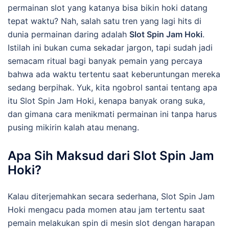
permainan slot yang katanya bisa bikin hoki datang
tepat waktu? Nah, salah satu tren yang lagi hits di
dunia permainan daring adalah
Slot Spin Jam Hoki
.
Istilah ini bukan cuma sekadar jargon, tapi sudah jadi
semacam ritual bagi banyak pemain yang percaya
bahwa ada waktu tertentu saat keberuntungan mereka
sedang berpihak. Yuk, kita ngobrol santai tentang apa
itu Slot Spin Jam Hoki, kenapa banyak orang suka,
dan gimana cara menikmati permainan ini tanpa harus
pusing mikirin kalah atau menang.
Apa Sih Maksud dari Slot Spin Jam
Hoki?
Kalau diterjemahkan secara sederhana, Slot Spin Jam
Hoki mengacu pada momen atau jam tertentu saat
pemain melakukan spin di mesin slot dengan harapan