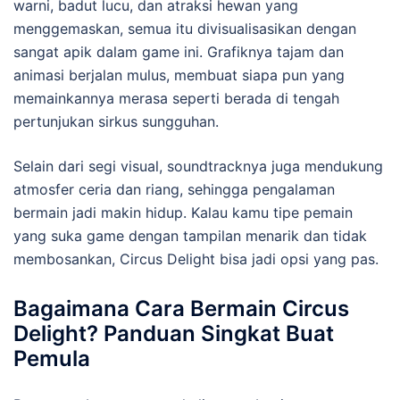
warni, badut lucu, dan atraksi hewan yang
menggemaskan, semua itu divisualisasikan dengan
sangat apik dalam game ini. Grafiknya tajam dan
animasi berjalan mulus, membuat siapa pun yang
memainkannya merasa seperti berada di tengah
pertunjukan sirkus sungguhan.
Selain dari segi visual, soundtracknya juga mendukung
atmosfer ceria dan riang, sehingga pengalaman
bermain jadi makin hidup. Kalau kamu tipe pemain
yang suka game dengan tampilan menarik dan tidak
membosankan, Circus Delight bisa jadi opsi yang pas.
Bagaimana Cara Bermain Circus
Delight? Panduan Singkat Buat
Pemula