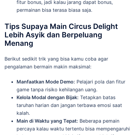
fitur bonus, jadi kalau jarang dapat bonus,
permainan bisa terasa biasa saja.
Tips Supaya Main Circus Delight
Lebih Asyik dan Berpeluang
Menang
Berikut sedikit trik yang bisa kamu coba agar
pengalaman bermain makin maksimal:
Manfaatkan Mode Demo:
Pelajari pola dan fitur
game tanpa risiko kehilangan uang.
Kelola Modal dengan Bijak:
Tetapkan batas
taruhan harian dan jangan terbawa emosi saat
kalah.
Main di Waktu yang Tepat:
Beberapa pemain
percaya kalau waktu tertentu bisa mempengaruhi