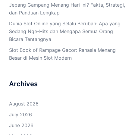
Jepang Gampang Menang Hari Ini? Fakta, Strategi,
dan Panduan Lengkap
Dunia Slot Online yang Selalu Berubah: Apa yang
Sedang Nge-Hits dan Mengapa Semua Orang
Bicara Tentangnya
Slot Book of Rampage Gacor: Rahasia Menang
Besar di Mesin Slot Modern
Archives
August 2026
July 2026
June 2026