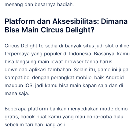
menang dan besarnya hadiah.
Platform dan Aksesibilitas: Dimana
Bisa Main Circus Delight?
Circus Delight tersedia di banyak situs judi slot online
terpercaya yang populer di Indonesia. Biasanya, kamu
bisa langsung main lewat browser tanpa harus
download aplikasi tambahan. Selain itu, game ini juga
kompatibel dengan perangkat mobile, baik Android
maupun iOS, jadi kamu bisa main kapan saja dan di
mana saja.
Beberapa platform bahkan menyediakan mode demo
gratis, cocok buat kamu yang mau coba-coba dulu
sebelum taruhan uang asli.