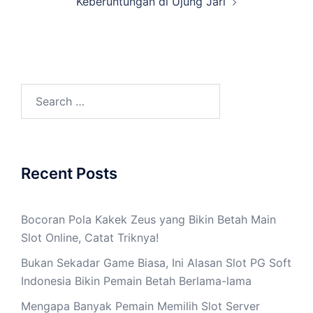
Keberuntungan di Ujung Jari
Search
for:
Recent Posts
Bocoran Pola Kakek Zeus yang Bikin Betah Main
Slot Online, Catat Triknya!
Bukan Sekadar Game Biasa, Ini Alasan Slot PG Soft
Indonesia Bikin Pemain Betah Berlama-lama
Mengapa Banyak Pemain Memilih Slot Server