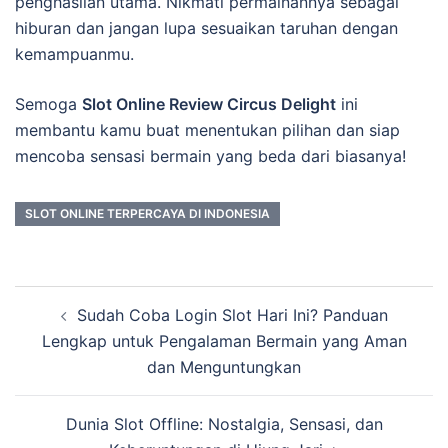
penghasilan utama. Nikmati permainannya sebagai
hiburan dan jangan lupa sesuaikan taruhan dengan
kemampuanmu.
Semoga
Slot Online Review Circus Delight
ini
membantu kamu buat menentukan pilihan dan siap
mencoba sensasi bermain yang beda dari biasanya!
SLOT ONLINE TERPERCAYA DI INDONESIA
Post
Sudah Coba Login Slot Hari Ini? Panduan
navigation
Lengkap untuk Pengalaman Bermain yang Aman
dan Menguntungkan
Dunia Slot Offline: Nostalgia, Sensasi, dan