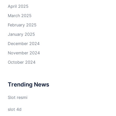
April 2025
March 2025
February 2025
January 2025
December 2024
November 2024
October 2024
Trending News
Slot resmi
slot 4d