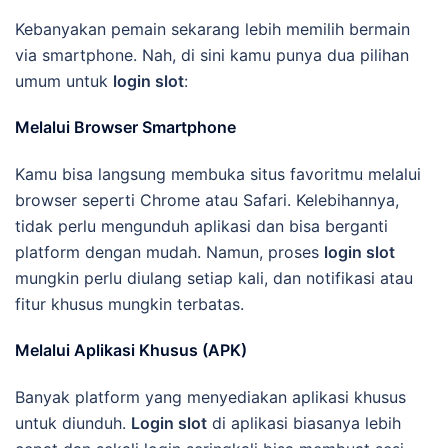
Kebanyakan pemain sekarang lebih memilih bermain
via smartphone. Nah, di sini kamu punya dua pilihan
umum untuk
login slot
:
Melalui Browser Smartphone
Kamu bisa langsung membuka situs favoritmu melalui
browser seperti Chrome atau Safari. Kelebihannya,
tidak perlu mengunduh aplikasi dan bisa berganti
platform dengan mudah. Namun, proses
login slot
mungkin perlu diulang setiap kali, dan notifikasi atau
fitur khusus mungkin terbatas.
Melalui Aplikasi Khusus (APK)
Banyak platform yang menyediakan aplikasi khusus
untuk diunduh.
Login slot
di aplikasi biasanya lebih