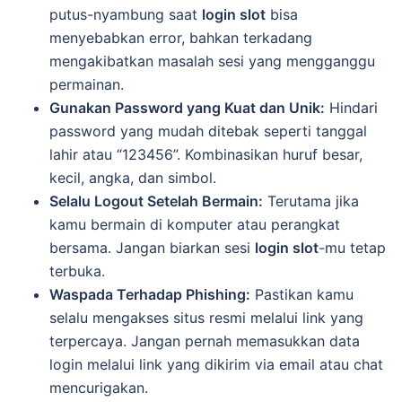
putus-nyambung saat
login slot
bisa
menyebabkan error, bahkan terkadang
mengakibatkan masalah sesi yang mengganggu
permainan.
Gunakan Password yang Kuat dan Unik:
Hindari
password yang mudah ditebak seperti tanggal
lahir atau “123456”. Kombinasikan huruf besar,
kecil, angka, dan simbol.
Selalu Logout Setelah Bermain:
Terutama jika
kamu bermain di komputer atau perangkat
bersama. Jangan biarkan sesi
login slot
-mu tetap
terbuka.
Waspada Terhadap Phishing:
Pastikan kamu
selalu mengakses situs resmi melalui link yang
terpercaya. Jangan pernah memasukkan data
login melalui link yang dikirim via email atau chat
mencurigakan.