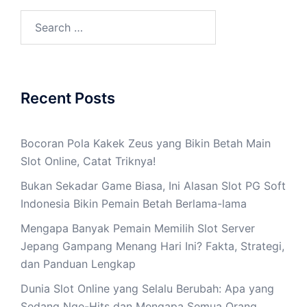
Search
for:
Recent Posts
Bocoran Pola Kakek Zeus yang Bikin Betah Main
Slot Online, Catat Triknya!
Bukan Sekadar Game Biasa, Ini Alasan Slot PG Soft
Indonesia Bikin Pemain Betah Berlama-lama
Mengapa Banyak Pemain Memilih Slot Server
Jepang Gampang Menang Hari Ini? Fakta, Strategi,
dan Panduan Lengkap
Dunia Slot Online yang Selalu Berubah: Apa yang
Sedang Nge-Hits dan Mengapa Semua Orang