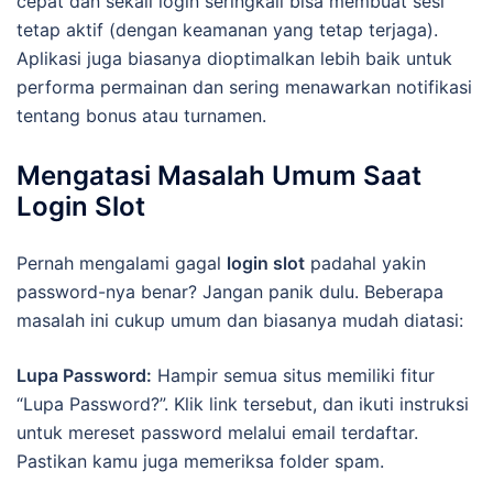
cepat dan sekali login seringkali bisa membuat sesi
tetap aktif (dengan keamanan yang tetap terjaga).
Aplikasi juga biasanya dioptimalkan lebih baik untuk
performa permainan dan sering menawarkan notifikasi
tentang bonus atau turnamen.
Mengatasi Masalah Umum Saat
Login Slot
Pernah mengalami gagal
login slot
padahal yakin
password-nya benar? Jangan panik dulu. Beberapa
masalah ini cukup umum dan biasanya mudah diatasi:
Lupa Password:
Hampir semua situs memiliki fitur
“Lupa Password?”. Klik link tersebut, dan ikuti instruksi
untuk mereset password melalui email terdaftar.
Pastikan kamu juga memeriksa folder spam.